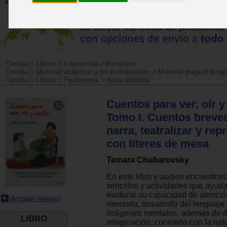
Tienda
>
Libros
>
Logopedia
>
Recursos
Tienda
>
Material didáctico y de estimulación
>
Material para el leng
Tienda
>
Libros
>
Pedagogía
>
Área artistica
Cuentos para ver, oír y 
Tomo I. Cuentos breve
narra, teatralizar y rep
con títeres de mesa
Tamara Chubarovsky
En este libro y audios encuentra
sencillos y actividades que ayuda
madurar su capacidad de atenció
Ampliar imagen
memoria, desarrollo del lenguaje
imágenes mentales, además de de
LIBRO
imaginación, conexión con la nat