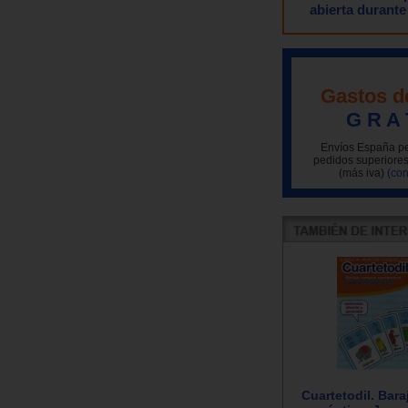
abierta durante
Gastos d
G R A 
Envíos España pe
pedidos superiores
(más iva)
(con
Cuartetodil. Bar