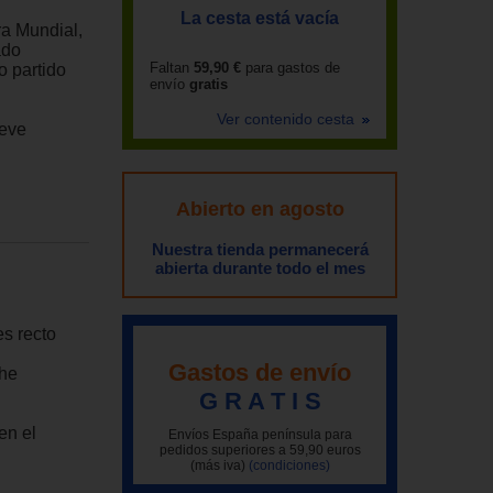
La cesta está vacía
ra Mundial,
ado
Faltan
59,90 €
para gastos de
 partido
envío
gratis
Ver contenido cesta
ueve
Abierto en agosto
Nuestra tienda permanecerá
abierta durante todo el mes
es recto
Gastos de envío
che
G R A T I S
en el
Envíos España península para
pedidos superiores a 59,90 euros
(más iva)
(condiciones)