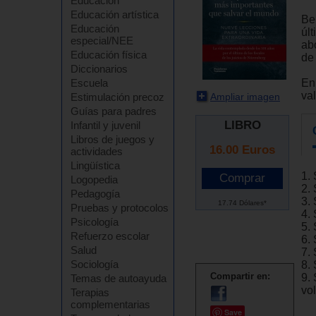
Educación
Educación artística
Be
Educación
úl
especial/NEE
ab
Educación física
de
Diccionarios
En
Escuela
va
Ampliar imagen
Estimulación precoz
Guías para padres
LIBRO
Infantil y juvenil
Libros de juegos y
16.00
Euros
actividades
Lingüística
1. 
Logopedia
2.
Pedagogía
3. 
17.74 Dólares*
Pruebas y protocolos
4.
Psicología
5. 
Refuerzo escolar
6.
Salud
7.
Sociología
8.
Compartir en:
9. 
Temas de autoayuda
vo
Terapias
complementarias
Save