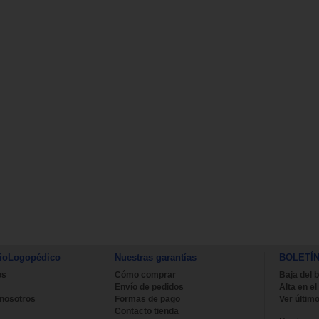
ioLogopédico
Nuestras garantías
BOLETÍ
os
Cómo comprar
Baja del b
Envío de pedidos
Alta en el
 nosotros
Formas de pago
Ver último
Contacto tienda