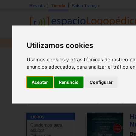
Revista
Tienda
Bolsa Trabajo
Revista
Libros
Material
Juguetes
Utilizamos cookies
Usamos cookies y otras técnicas de rastreo pa
anuncios adecuados, para analizar el tráfico e
Aceptar
Renuncio
Configurar
Tienda
>
Libros
>
Temas de autoayuda
>
Autoayuda - 
Tienda
>
Libros
>
Temas de autoayuda
>
Autoayuda - 
H
N
Cuadernos para
adultos
Be