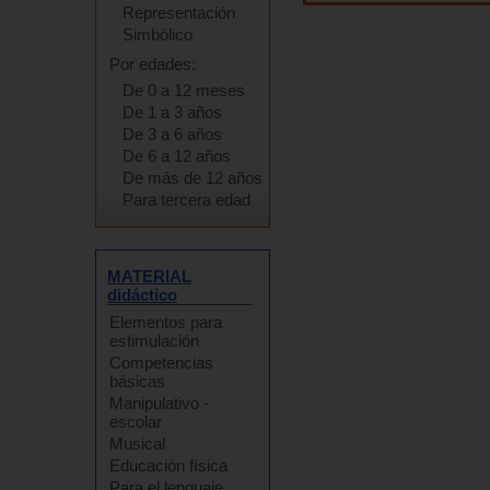
Representación
Simbólico
Por edades:
De 0 a 12 meses
De 1 a 3 años
De 3 a 6 años
De 6 a 12 años
De más de 12 años
Para tercera edad
MATERIAL
didáctico
Elementos para
estimulación
Competencias
básicas
Manipulativo -
escolar
Musical
Educación física
Para el lenguaje