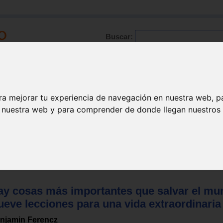
Buscar:
Formación
Directorio
Trabajo
Registro
ra mejorar tu experiencia de navegación en nuestra web, p
n nuestra web y para comprender de donde llegan nuestros v
Psicología
Pensamientos diarios
ay cosas más importantes que salvar el mu
ueve lecciones para una vida extraordinaria
njamin Ferencz