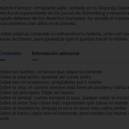
njamin Ferencz -inmigrante judío, soldado en la Segunda Guer
timo fiscal superviviente de los juicios de Núremberg y renombr
ogado defensor de los derechos humanos- ha sacado el máximo
 sus primeros cien años en el planeta.
 estas páginas comparte su extraordinaria historia, junto con n
liosas lecciones, para garantizar que tú puedas hacer lo mismo.
Contenido
Información adicional
Sobre los sueños: no tienes que seguir la corriente
 Sobre la educación: aprende allí conde estés
Sobre las circunstancias: arréglatelas por ti mismo
 Sobre la vida: el camino siempre está lleno de baches y nunca 
Sobre los principios: Elige ser bueno
 Sobre la verdad: cuenta siempre la tuya, aunque nadie te escu
 Sobre el amor: hay cosas más importantes que salvar el mundo
 Sobre la resistencia: empuja la roca un poco más colina arriba
Sobre el futuro: vigila bien el horizonte, pero mantén las manos 
lante