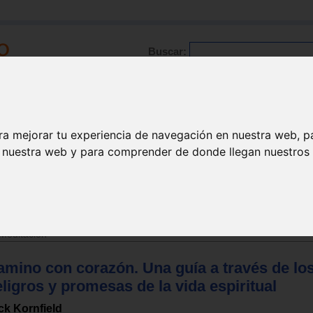
Buscar:
Formación
Directorio
Trabajo
Registro
ra mejorar tu experiencia de navegación en nuestra web, p
n nuestra web y para comprender de donde llegan nuestros v
ción
Meditación
amino con corazón. Una guía a través de lo
ligros y promesas de la vida espiritual
ck Kornfield