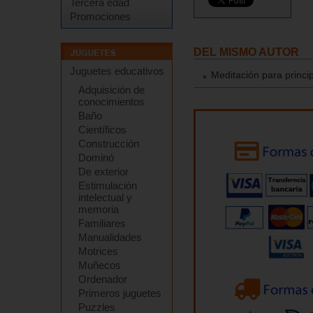
Tercera edad
Promociones
DEL MISMO AUTOR
Juguetes educativos
Meditación para princi
Adquisición de
conocimientos
Baño
Científicos
Construcción
Dominó
De exterior
Estimulación
intelectual y
memoria
Familiares
Manualidades
Motrices
Muñecos
Ordenador
Primeros juguetes
Puzzles