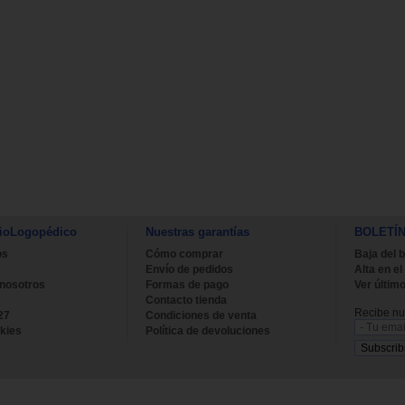
ioLogopédico
Nuestras garantías
BOLETÍ
os
Cómo comprar
Baja del b
Envío de pedidos
Alta en el
 nosotros
Formas de pago
Ver último
Contacto tienda
Recibe nue
27
Condiciones de venta
kies
Política de devoluciones