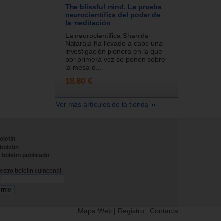
The blissful mind. La prueba
neurocientífica del poder de
la meditación
La neurocientífica Shanida
Nataraja ha llevado a cabo una
investigación pionera en la que
por primera vez se ponen sobre
la mesa d...
18.80 €
Ver más artículos de la tienda
N
oletin
 boletin
 boletin publicado
stro boletín quincenal.
Mapa Web
|
Registro
|
Contacta