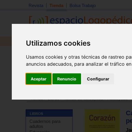
Revista
Tienda
Bolsa Trabajo
Utilizamos cookies
Revista
Libros
Material
Juguetes
Usamos cookies y otras técnicas de rastreo pa
anuncios adecuados, para analizar el tráfico e
Aceptar
Renuncio
Configurar
Tienda
>
Libros
>
Terapias complementarias
>
Medita
Tienda
>
Libros
>
Temas de autoayuda
>
Autoayuda - 
C
pe
Cuadernos para
adultos
Ja