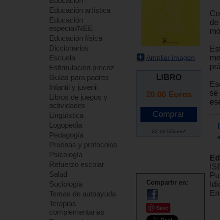
Educación
Educación artística
Co
Educación
de 
especial/NEE
mo
Educación física
Diccionarios
Es
Ampliar imagen
med
Escuela
prá
Estimulación precoz
LIBRO
Guías para padres
Esc
Infantil y juvenil
se
20.00
Euros
Libros de juegos y
es
actividades
Lingüística
Logopedia
22.18 Dólares*
Pedagogía
Pruebas y protocolos
Psicología
Ed
Refuerzo escolar
IS
Salud
Pu
Compartir en:
Sociología
Id
En
Temas de autoayuda
Terapias
Save
complementarias