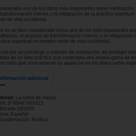
nsiderado uno de los libros más importantes sobre meditación, 
transformación interior, y la integración de la práctica espiritual
do de vida occidental.
te es un libro considerado como uno de los más importantes esc
itación, el proceso de transformación interior, y la integración 
ctica espiritual en nuestro modo de vida occidental.
rito por un psicólogo y maestro de meditación, de prestigio inte
 trata de un libro práctico que contempla una amplia gama de t
enciales que normalmente no aparecen en los libros sobre espir
Información adicional
itorial:
La liebre de marzo
BN:
9788487403323
blicado:
10/2004
ioma:
Español
cuadernación:
Rústica