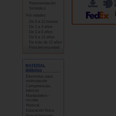
Representación
Simbólico
Por edades:
De 0 a 12 meses
De 1 a 3 años
De 3 a 6 años
De 6 a 12 años
De más de 12 años
Para tercera edad
MATERIAL
didáctico
Elementos para
estimulación
Competencias
básicas
Manipulativo -
escolar
Musical
Educación física
Para el lenguaje