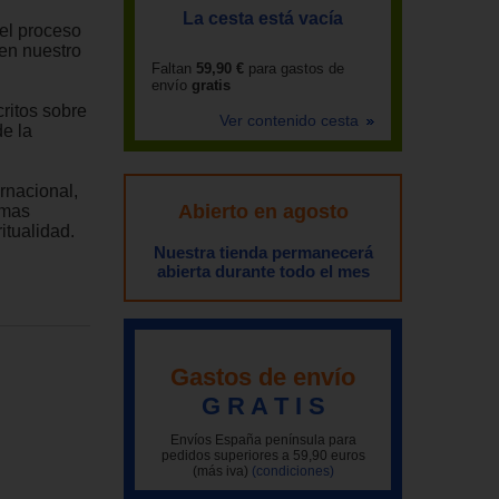
La cesta está vacía
el proceso
 en nuestro
Faltan
59,90 €
para gastos de
envío
gratis
ritos sobre
Ver contenido cesta
de la
rnacional,
Abierto en agosto
emas
itualidad.
Nuestra tienda permanecerá
abierta durante todo el mes
Gastos de envío
G R A T I S
Envíos España península para
pedidos superiores a 59,90 euros
(más iva)
(condiciones)