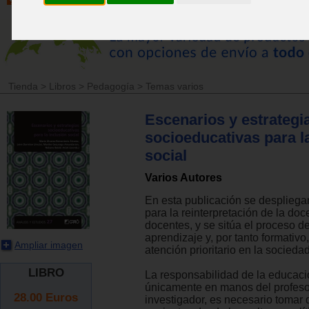
Tienda
>
Libros
>
Pedagogía
>
Temas varios
Escenarios y estrategi
socioeducativas para l
social
Varios Autores
En esta publicación se despliega
para la reinterpretación de la doc
docentes, y se sitúa el proceso 
aprendizaje y, por tanto formativ
Ampliar imagen
atención prioritario en la sociedad
LIBRO
La responsabilidad de la educaci
únicamente en manos del profes
28.00
Euros
investigador, es necesario tomar 