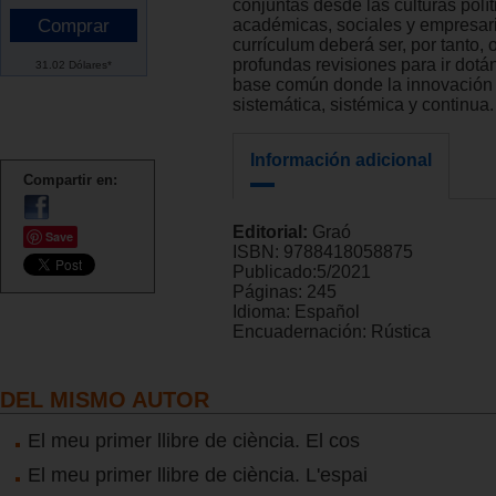
conjuntas desde las culturas polít
académicas, sociales y empresari
currículum deberá ser, por tanto, 
profundas revisiones para ir dot
31.02 Dólares*
base común donde la innovación
sistemática, sistémica y continua.
Información adicional
Compartir en:
Editorial:
Graó
Save
ISBN:
9788418058875
Publicado:
5/2021
Páginas:
245
Idioma:
Español
Encuadernación:
Rústica
DEL MISMO AUTOR
El meu primer llibre de ciència. El cos
El meu primer llibre de ciència. L'espai