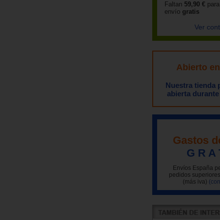
Faltan
59,90 €
para
envío
gratis
Ver con
Abierto e
Nuestra tienda
abierta durante
Gastos d
G R A 
Envíos España pe
pedidos superiores
(más iva)
(con