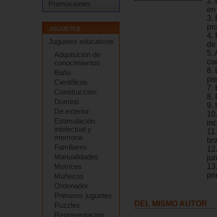
2.
Promociones
en
3.
pr
4.
Juguetes educativos
de
5. 
Adquisición de
co
conocimientos
6. 
Baño
pr
Científicos
7. 
Construcción
8.
Dominó
9.
De exterior
10
Estimulación
in
intelectual y
11
memoria
br
Familiares
12
Manualidades
ju
Motrices
13.
pr
Muñecos
Ordenador
Primeros juguetes
DEL MISMO AUTOR
Puzzles
Representación