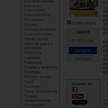
Educación artística
Pa
Educación
un
especial/NEE
re
Educación física
ed
Diccionarios
ed
Ampliar imagen
?c
Escuela
la
Estimulación precoz
LIBRO
co
Guías para padres
Infantil y juvenil
31.50
Euros
Es
Libros de juegos y
pa
actividades
prá
Lingüística
ex
Logopedia
ap
34.97 Dólares*
Pedagogía
ay
Pruebas y protocolos
ma
Psicología
lo
Refuerzo escolar
Salud
Compartir en:
Sociología
Temas de autoayuda
Terapias
Save
1.
complementarias
de
Tercera edad