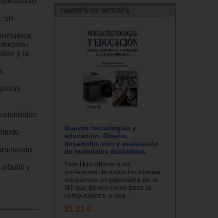
profesorado
: un
inclusiva:
n docente
sión y la
a
ptivas
 extendidas
Nuevas tecnologías y
ntexto
educación. Diseño,
desarrollo, uso y evaluación
 caminando
de materiales didácticos
Este libro ofrece a los
nfantil y
profesores de todos los niveles
educativos un panorama de la
NT que tienen como base la
computadora, y sug...
21.21 €