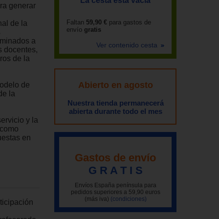
La cesta está vacía
ara generar
Faltan
59,90 €
para gastos de
al de la
envío
gratis
s
aminados a
Ver contenido cesta
s docentes,
ros de la
Abierto en agosto
modelo de
de la
Nuestra tienda permanecerá
l
abierta durante todo el mes
ervicio y la
a como
uestas en
Gastos de envío
G R A T I S
Envíos España península para
pedidos superiores a 59,90 euros
(más iva)
(condiciones)
ticipación