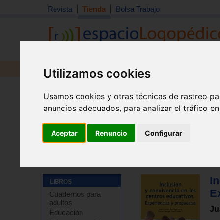
Revista
Tienda
Bolsa Trabajo
Revista
Libros
Material
Juguetes
Utilizamos cookies
Usamos cookies y otras técnicas de rastreo pa
anuncios adecuados, para analizar el tráfico e
Aceptar
Renuncio
Configurar
Tienda
>
Libros
>
Pedagogía
>
Temas varios
In
E
Cuadernos para
adultos
Ju
Educación