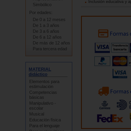
Inclusión educativa y 
Simbólico
Por edades:
De 0 a 12 meses
De 1 a 3 años
De 3 a 6 años
De 6 a 12 años
De más de 12 años
Para tercera edad
MATERIAL
didáctico
Elementos para
estimulación
Competencias
básicas
Manipulativo -
escolar
Musical
Educación física
Para el lenguaje