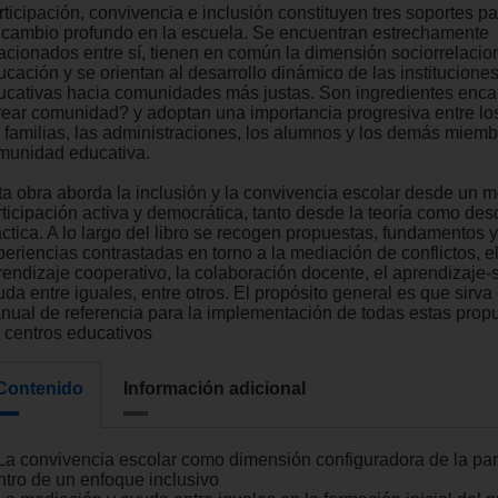
rticipación, convivencia e inclusión constituyen tres soportes p
 cambio profundo en la escuela. Se encuentran estrechamente
lacionados entre sí, tienen en común la dimensión sociorrelacion
ucación y se orientan al desarrollo dinámico de las institucione
ucativas hacia comunidades más justas. Son ingredientes enc
rear comunidad? y adoptan una importancia progresiva entre lo
s familias, las administraciones, los alumnos y los demás miemb
munidad educativa.
ta obra aborda la inclusión y la convivencia escolar desde un 
rticipación activa y democrática, tanto desde la teoría como des
ctica. A lo largo del libro se recogen propuestas, fundamentos y
periencias contrastadas en torno a la mediación de conflictos, e
rendizaje cooperativo, la colaboración docente, el aprendizaje-s
uda entre iguales, entre otros. El propósito general es que sirv
nual de referencia para la implementación de todas estas prop
s centros educativos
Contenido
Información adicional
 La convivencia escolar como dimensión configuradora de la par
ntro de un enfoque inclusivo