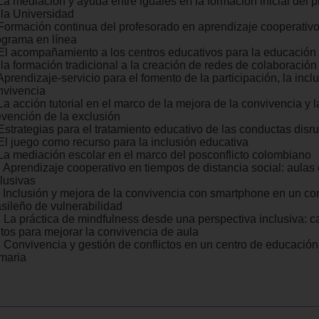
 La mediación y ayuda entre iguales en la formación inicial del 
 la Universidad
 Formación continua del profesorado en aprendizaje cooperativo
ograma en línea
 El acompañamiento a los centros educativos para la educación 
 la formación tradicional a la creación de redes de colaboració
Aprendizaje-servicio para el fomento de la participación, la inclu
nvivencia
La acción tutorial en el marco de la mejora de la convivencia y l
evención de la exclusión
Estrategias para el tratamiento educativo de las conductas disru
 El juego como recurso para la inclusión educativa
 La mediación escolar en el marco del posconflicto colombiano
. Aprendizaje cooperativo en tiempos de distancia social: aulas
clusivas
. Inclusión y mejora de la convivencia con smartphone en un co
asileño de vulnerabilidad
. La práctica de mindfulness desde una perspectiva inclusiva:
ntos para mejorar la convivencia de aula
 Convivencia y gestión de conflictos en un centro de educación i
imaria