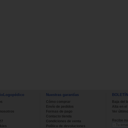
ioLogopédico
Nuestras garantías
BOLETÍ
os
Cómo comprar
Baja del b
Envío de pedidos
Alta en el
 nosotros
Formas de pago
Ver último
Contacto tienda
Recibe nue
27
Condiciones de venta
kies
Política de devoluciones