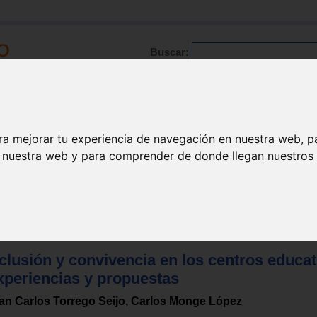
Buscar:
Formación
Directorio
Trabajo
Registro
ra mejorar tu experiencia de navegación en nuestra web, p
n nuestra web y para comprender de donde llegan nuestros v
clusión y convivencia en los centros educat
xperiencias y propuestas
an Carlos Torrego Seijo, Carlos Monge López