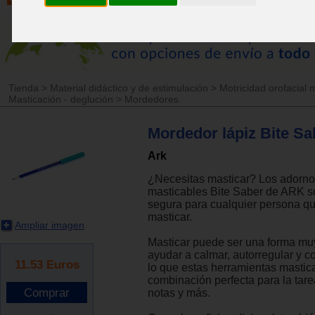
Tienda
>
Material didáctico y de estimulación
>
Motricidad orofacial 
Masticación - deglución
>
Mordedores
Mordedor lápiz Bite Sa
Ark
¿Necesitas masticar? Los adorno
masticables Bite Saber de ARK s
segura para cualquier persona qu
masticar.
Ampliar imagen
Masticar puede ser una forma muy
ayudar a calmar, autorregular y c
11.53
Euros
lo que estas herramientas mastic
combinación perfecta para la tare
notas y más.