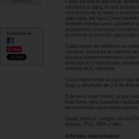
Como beneficio adicional, tambi
11.01 Dólares*
adicional al lápiz, lo que propor
conciencia de la mano y promuev
adecuada del lápiz.Como benefici
también brindan peso adicional al
proporciona una mayor concienci
Compartir en:
promueve la posición adecuada de
Cada topper es sólido en un extr
Save
masticar, hueco en el extremo op
encajar convenientemente sobre 
estándar #2 y texturizado alreded
entrada táctil adicional.
Cada topper mide un poco más d
largo y alrededor de 1,3 de diáme
Este es el nivel medio, al que ll
más firme, pero bastante masticab
recomendado para masticadores
Grado médico, cumple con la FD
ftalatos, PVC, BPA o látex.
Artículos relacionados: