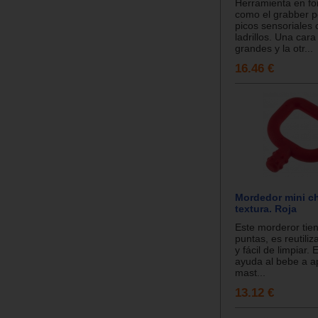
Herramienta en f
como el grabber p
picos sensoriales
ladrillos. Una cara
grandes y la otr...
16.46 €
Mordedor mini c
textura. Roja
Este morderor tien
puntas, es reutili
y fácil de limpiar.
ayuda al bebe a a
mast...
13.12 €