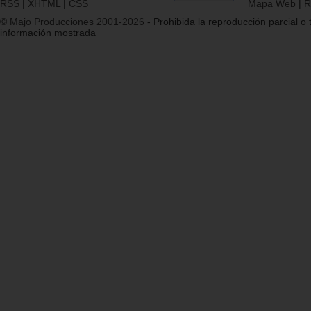
RSS
|
XHTML
|
CSS
Mapa Web
|
R
© Majo Producciones 2001-2026
- Prohibida la reproducción parcial o t
información mostrada