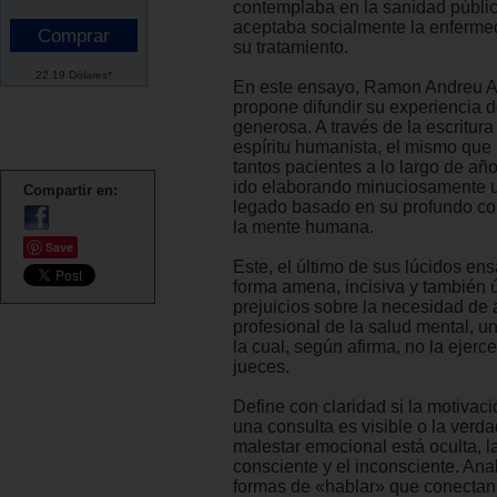
contemplaba en la sanidad públic
aceptaba socialmente la enferme
su tratamiento.
22.19 Dólares*
En este ensayo, Ramon Andreu A
propone difundir su experiencia 
generosa. A través de la escritura 
espíritu humanista, el mismo que
tantos pacientes a lo largo de año
ido elaborando minuciosamente u
Compartir en:
legado basado en su profundo co
la mente humana.
Save
Este, el último de sus lúcidos en
forma amena, incisiva y también út
prejuicios sobre la necesidad de 
profesional de la salud mental, u
la cual, según afirma, no la ejerce
jueces.
Define con claridad si la motivaci
una consulta es visible o la verd
malestar emocional está oculta, la
consciente y el inconsciente. Anal
formas de «hablar» que conectan