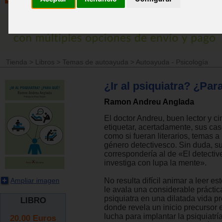
Tienda
>
Libros
>
Temas de autoayuda
>
Autoayuda - Psicología
¿Ir al psiquiatra? ¿Par
Ramon Andreu Anglada
El doctor Andreu, buen lector y cin
etiquetar, acertadamente, sus cas
como si fueran literarios, temas a
género detectivesco. Sin duda, s
correspondería al de «El detectiv
investiga con lupa la mente».
Ampliar imagen
No resulta difícil animar a leer est
le avala una considerable prácti
psiquiatra en una dilatada vida pr
LIBRO
donde revela un inicio precursor e
lucha para implantar la psiquiatrí
20.00
Euros