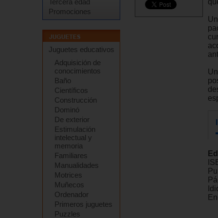
qu
Tercera edad
Promociones
Un
pa
cur
ac
Juguetes educativos
an
Adquisición de
conocimientos
Un 
pos
Baño
de
Científicos
es
Construcción
Dominó
De exterior
Estimulación
intelectual y
memoria
Ed
Familiares
IS
Manualidades
Pu
Motrices
Pá
Muñecos
Id
Ordenador
En
Primeros juguetes
Puzzles