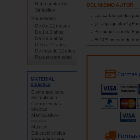
Representación
DEL MISMO AUTOR
Simbólico
Las cartas que los pad
Por edades:
¿Ir al psiquiatra? ¿Pa
De 0 a 12 meses
Psicoanálisis de la Esp
De 1 a 3 años
De 3 a 6 años
El GPS secreto de nue
De 6 a 12 años
De más de 12 años
Para tercera edad
MATERIAL
didáctico
Elementos para
estimulación
Competencias
básicas
Manipulativo -
escolar
Musical
Educación física
Para el lenguaje