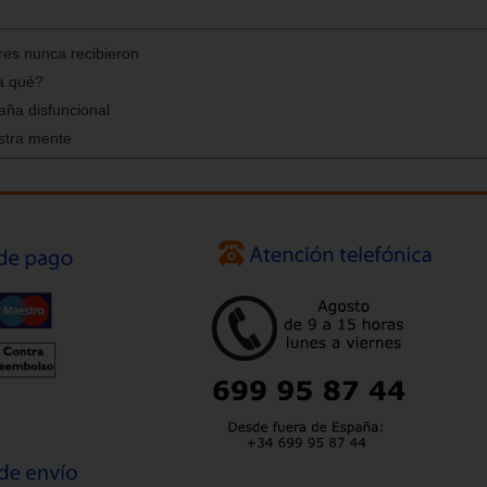
res nunca recibieron
ra qué?
aña disfuncional
stra mente