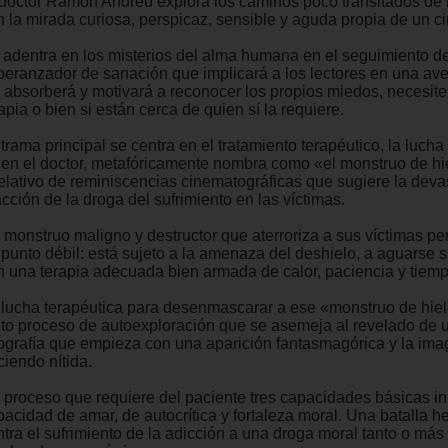
 doctor Ramón Andreu explora los caminos poco transitados de 
n la mirada curiosa, perspicaz, sensible y aguda propia de un c
 adentra en los misterios del alma humana en el seguimiento d
peranzador de sanación que implicará a los lectores en una av
s absorberá y motivará a reconocer los propios miedos, necesite
apia o bien si están cerca de quien sí la requiere.
trama principal se centra en el tratamiento terapéutico, la lucha
ien el doctor, metafóricamente nombra como «el monstruo de hi
elativo de reminiscencias cinematográficas que sugiere la deva
cción de la droga del sufrimiento en las víctimas.
 monstruo maligno y destructor que aterroriza a sus víctimas pe
 punto débil: está sujeto a la amenaza del deshielo, a aguarse s
n una terapia adecuada bien armada de calor, paciencia y tiemp
 lucha terapéutica para desenmascarar a ese «monstruo de hiel
nto proceso de autoexploración que se asemeja al revelado de 
tografía que empieza con una aparición fantasmagórica y la ima
ciendo nítida.
 proceso que requiere del paciente tres capacidades básicas in
pacidad de amar, de autocrítica y fortaleza moral. Una batalla h
ntra el sufrimiento de la adicción a una droga moral tanto o más