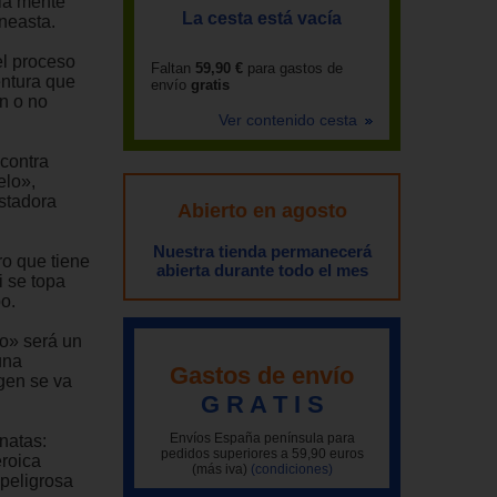
la mente
La cesta está vacía
ineasta.
el proceso
Faltan
59,90 €
para gastos de
entura que
envío
gratis
n o no
Ver contenido cesta
 contra
elo»,
stadora
Abierto en agosto
Nuestra tienda permanecerá
ro que tiene
abierta durante todo el mes
i se topa
o.
o» será un
una
Gastos de envío
gen se va
G R A T I S
Envíos España península para
natas:
pedidos superiores a 59,90 euros
eroica
(más iva)
(condiciones)
 peligrosa