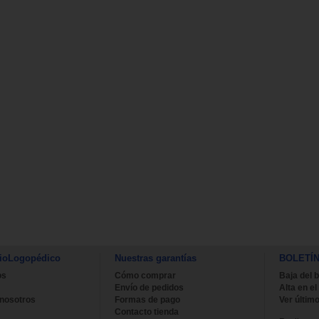
ioLogopédico
Nuestras garantías
BOLETÍ
os
Cómo comprar
Baja del b
Envío de pedidos
Alta en el
 nosotros
Formas de pago
Ver último
Contacto tienda