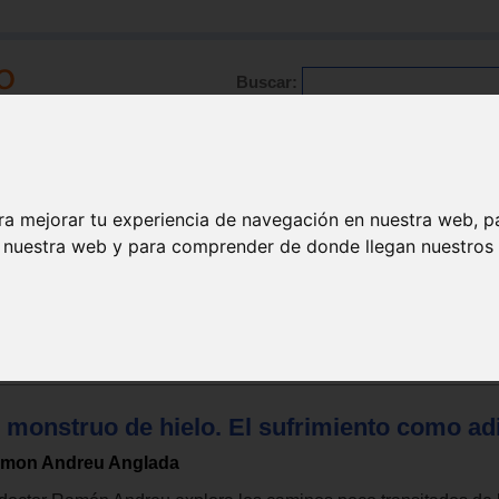
Buscar:
Formación
Directorio
Trabajo
Registro
ra mejorar tu experiencia de navegación en nuestra web, p
n nuestra web y para comprender de donde llegan nuestros v
apia varios
Pensamientos diarios
l monstruo de hielo. El sufrimiento como ad
mon Andreu Anglada