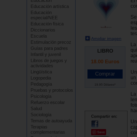
Educación
El
co
Educación artística
Educación
Se
especial/NEE
es
Educación física
le
Diccionarios
ter
Escuela
Ampliar imagen
Estimulación precoz
La 
Guías para padres
qu
LIBRO
Infantil y juvenil
ap
Libros de juegos y
rea
18.00
Euros
actividades
Lingüística
Un
un
Logopedia
co
Pedagogía
19.95 Dólares*
Pruebas y protocolos
La
Psicología
le
Refuerzo escolar
fo
Salud
ha
Sociología
Compartir en:
Temas de autoayuda
Un
Terapias
ca
complementarias
Save
co