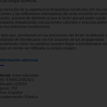
e las drogas químicas.
a narración de la experiencia terapéutica construida con las vo
cientes y las reflexiones orientadoras del autor enseñan el cami
ación, proceso de deshielo al que el lector gozará poder asistir
ompañar empatizando con pacientes valientes y sinceros,estr
te sus dolorosas revelaciones.
libro que, penetrando en las emociones del lector, le ofrecerá l
ibilidad de identificarse con los avatares de los protagonistas
scubriendo cómo las palabras pueden llegar a transformarse en 
pejo en donde ver reflejada su propia imagen.
Información adicional
itorial:
Xoroi ediciones
BN:
9788412082821
blicado:
11/2019
ginas:
252
ioma:
Español
cuadernación:
Rústica