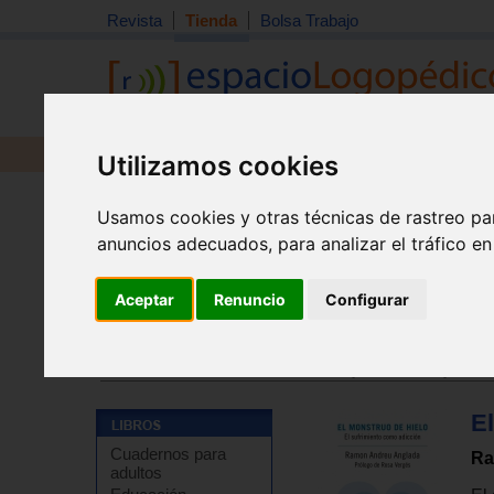
Revista
Tienda
Bolsa Trabajo
Revista
Libros
Material
Juguetes
Utilizamos cookies
Usamos cookies y otras técnicas de rastreo pa
anuncios adecuados, para analizar el tráfico e
Aceptar
Renuncio
Configurar
Tienda
>
Libros
>
Psicología
>
Psicoterapia
>
Psicoter
Tienda
>
Libros
>
Temas de autoayuda
>
Autoayuda - 
E
Cuadernos para
Ra
adultos