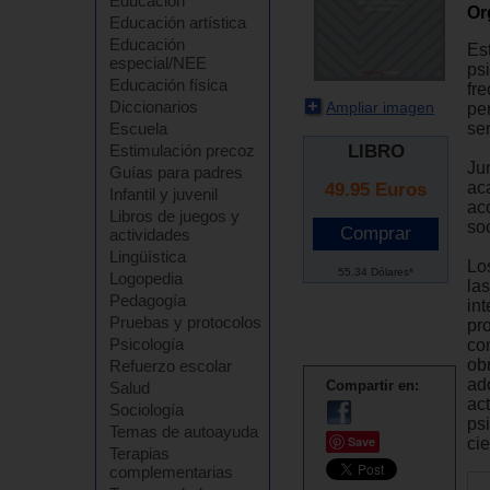
Educación
Or
Educación artística
Educación
Est
especial/NEE
ps
Educación física
fr
Diccionarios
Ampliar imagen
pe
sen
Escuela
LIBRO
Estimulación precoz
Jun
Guías para padres
ac
49.95
Euros
Infantil y juvenil
ac
Libros de juegos y
so
actividades
Lingüística
Lo
55.34 Dólares*
Logopedia
la
Pedagogía
int
Pruebas y protocolos
pr
Psicología
co
ob
Refuerzo escolar
ad
Compartir en:
Salud
ac
Sociología
ps
Temas de autoayuda
Save
cie
Terapias
complementarias