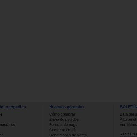
ioLogopédico
Nuestras garantías
BOLETÍ
os
Cómo comprar
Baja del b
Envío de pedidos
Alta en el
 nosotros
Formas de pago
Ver último
Contacto tienda
Recibe nue
27
Condiciones de venta