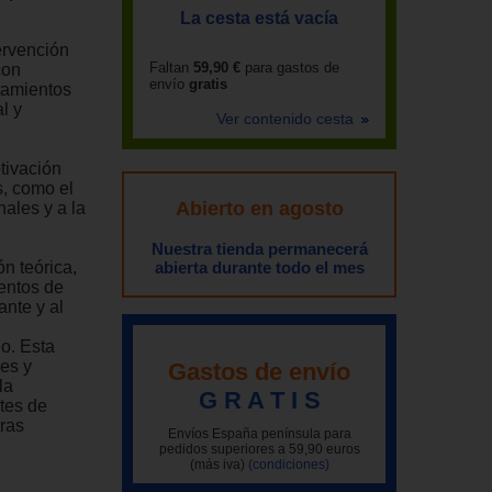
La cesta está vacía
tervención
Faltan
59,90 €
para gastos de
con
envío
gratis
rtamientos
l y
Ver contenido cesta
tivación
, como el
Abierto en agosto
ales y a la
Nuestra tienda permanecerá
n teórica,
abierta durante todo el mes
ientos de
ante y al
o. Esta
les y
Gastos de envío
la
G R A T I S
ntes de
tras
Envíos España península para
pedidos superiores a 59,90 euros
(más iva)
(condiciones)