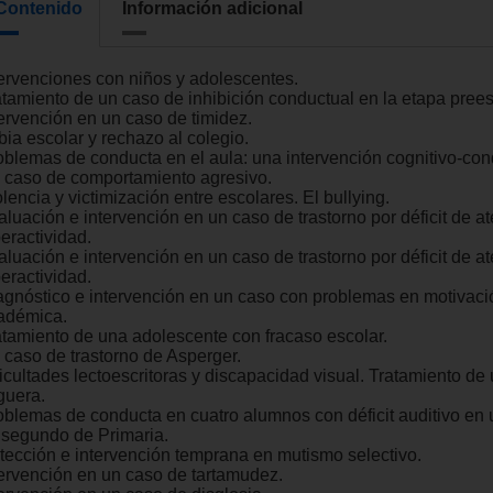
Contenido
Información adicional
tervenciones con niños y adolescentes.
atamiento de un caso de inhibición conductual en la etapa prees
tervención en un caso de timidez.
bia escolar y rechazo al colegio.
oblemas de conducta en el aula: una intervención cognitivo-con
 caso de comportamiento agresivo.
lencia y victimización entre escolares. El bullying.
luación e intervención en un caso de trastorno por déficit de at
eractividad.
aluación e intervención en un caso de trastorno por déficit de a
eractividad.
agnóstico e intervención en un caso con problemas en motivaci
adémica.
atamiento de una adolescente con fracaso escolar.
 caso de trastorno de Asperger.
ficultades lectoescritoras y discapacidad visual. Tratamiento de
guera.
oblemas de conducta en cuatro alumnos con déficit auditivo en 
 segundo de Primaria.
tección e intervención temprana en mutismo selectivo.
tervención en un caso de tartamudez.