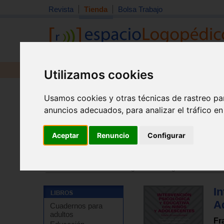
Revista
Tienda
Bolsa Trabajo
Revista
Libros
Material
Juguetes
Utilizamos cookies
Usamos cookies y otras técnicas de rastreo pa
anuncios adecuados, para analizar el tráfico e
Aceptar
Renuncio
Configurar
Tienda
>
Libros
>
Psicología
>
Psicología de la educac
Tienda
>
Libros
>
Psicología
>
Psicología infantil
I
A
Cuadernos para
adultos
Fr