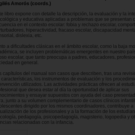
gilés Amorós (coords.)
e libro expone con detalle la descripción, la evaluación y la in
icológica y educativa aplicadas a problemas que se presentan 
ecuencia en el contexto escolar: fobia y rechazo escolar, compo
rturbadores, hiperactividad, fracaso escolar, discapacidad menta
sorial, dislexia, etc.
to a dificultades clásicas en el ámbito escolar, como la baja mo
adémica, se incluyen problemáticas emergentes en nuestro país
oso escolar, que tanto preocupa a padres, educadores, profesion
ciedad en general.
s capítulos del manual son casos que describen, tras una revisió
s características, los instrumentos de evaluación y los procedim
ervención utilizados. Las actividades prácticas ofrecen al estudi
ofesional que desea estar al día la oportunidad de aplicar sus
nocimientos y ensayar supuestos con ayuda del caso presentad
ra, junto a su volumen complementario de casos clínicos infanti
olescentes dirigido por los mismos coordinadores, contribuye a 
tualización de los profesionales y a la formación de los estudia
icología, pedagogía, psicopedagogía, magisterio, logopedia y o
ncias relacionadas con la infancia.