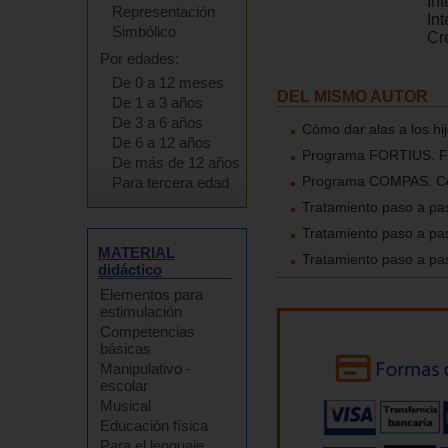
In
Representación
Int
Simbólico
Cre
Por edades:
De 0 a 12 meses
DEL MISMO AUTOR
De 1 a 3 años
De 3 a 6 años
Cómo dar alas a los hi
De 6 a 12 años
Programa FORTIUS. For
De más de 12 años
Programa COMPAS. Com
Para tercera edad
Tratamiento paso a pas
Tratamiento paso a pas
MATERIAL
Tratamiento paso a pas
didáctico
Elementos para
estimulación
Competencias
básicas
Manipulativo -
escolar
Musical
Educación física
Para el lenguaje