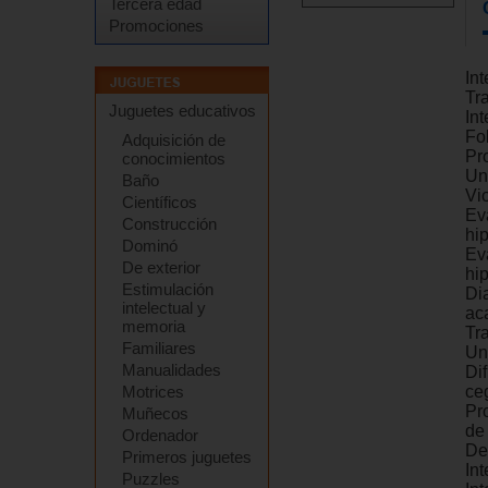
Tercera edad
Promociones
In
Tr
Juguetes educativos
In
Fo
Adquisición de
Pr
conocimientos
Un
Baño
Vio
Científicos
Eva
Construcción
hip
Dominó
Ev
De exterior
hip
Estimulación
Di
intelectual y
ac
memoria
Tr
Familiares
Un
Manualidades
Di
Motrices
ce
Pr
Muñecos
de
Ordenador
De
Primeros juguetes
In
Puzzles