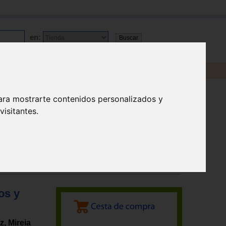
en:
ara mostrarte contenidos personalizados y
isitantes.
os y
, Mireia