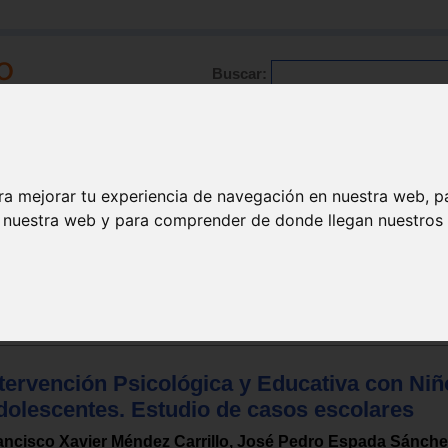
Buscar:
Formación
Directorio
Trabajo
Registro
ra mejorar tu experiencia de navegación en nuestra web, p
n nuestra web y para comprender de donde llegan nuestros v
ión
ntervención Psicológica y Educativa con Niñ
dolescentes. Estudio de casos escolares
ancisco Xavier Méndez Carrillo, José Pedro Espada Sánchez