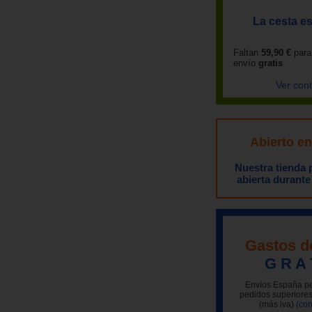
La cesta es
Faltan
59,90 €
para
envío
gratis
Ver con
Abierto e
Nuestra tienda
abierta durante
Gastos d
G R A 
Envíos España pe
pedidos superiores
(más iva)
(con