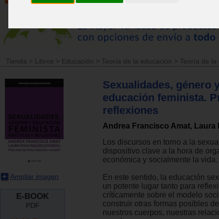
Tienda
>
Libros
>
Educación
>
Teoría de la educación
>
Teoría de la
Sexualidades, género 
educación feminista. P
reflexiones
Andrea Francisco Amat, Laura
Los discursos en torno a la sexua
dispositivo clave a la hora de orga
económica y socialmente la vida.
Ampliar imagen
En este sentido, la educación se
un potente lugar tanto para reflex
críticamente sobre el modelo soc
E-BOOK
construir otras formas posibles de
PDF
nuestros cuerpos, nuestras relaci