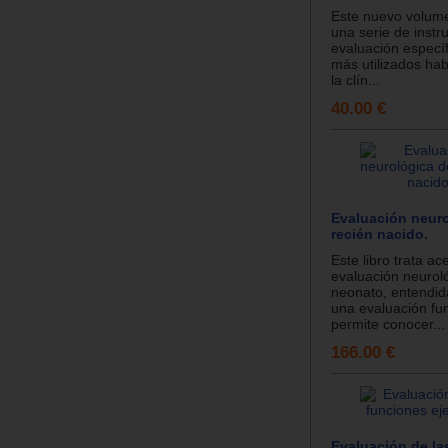
Este nuevo volum
una serie de inst
evaluación específ
más utilizados ha
la clín...
40.00 €
Evaluación neuro
recién nacido.
Este libro trata ac
evaluación neuroló
neonato, entendi
una evaluación fu
permite conocer...
166.00 €
Evaluación de la