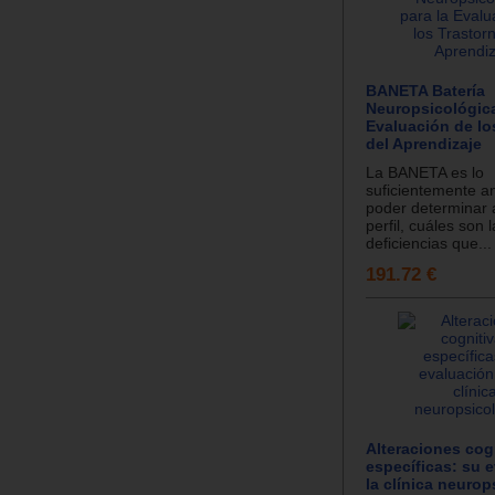
BANETA Batería
Neuropsicológica
Evaluación de lo
del Aprendizaje
La BANETA es lo
suficientemente an
poder determinar 
perfil, cuáles son 
deficiencias que...
191.72 €
Alteraciones cog
específicas: su 
la clínica neurop