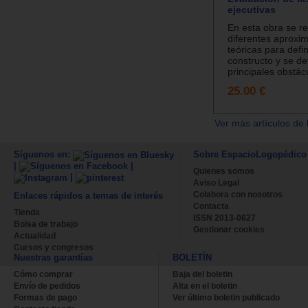
ejecutivas
En esta obra se r
diferentes aproxi
teóricas para defin
constructo y se det
principales obstác
25.00 €
Ver más artículos de 
Síguenos en:
Sobre EspacioLogopédico
|
|
Quienes somos
|
Aviso Legal
Colabora con nosotros
Enlaces rápidos a temas de interés
Contacta
Tienda
ISSN 2013-0627
Bolsa de trabajo
Gestionar cookies
Actualidad
Cursos y congresos
Nuestras garantías
BOLETÍN
Cómo comprar
Baja del boletin
Envío de pedidos
Alta en el boletin
Formas de pago
Ver último boletin publicado