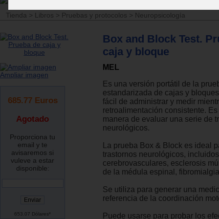
Tienda
>
Libros
>
Pruebas y protocolos
>
Neuropsicología
Box and Block Test. P
caja y bloque
MEL
Ampliar imagen
Es una versión portátil de la prue
estandarizada de cajas y bloques
685.77
Euros
fácil de administrar y medir mien
retroalimentación consistente. E
Agotado
manera de evaluar una serie de t
neurológicos.
Proporciona tu
email y te
La prueba Box & Block es ideal p
avisaremos si
trastornos neurológicos, incluido
vuleve a estar
cerebrovasculares, esclerosis múl
disponible:
de la médula espinal, fibromialgi
Se utiliza para generar una medi
referencia de la coordinación mot
653.07 Dólares*
Puede usarse para probar los efe