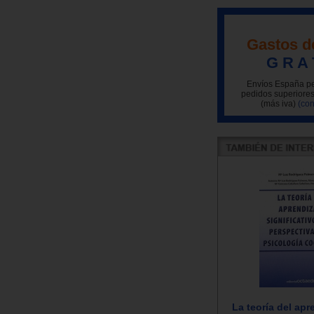
Gastos d
G R A 
Envíos España pe
pedidos superiores
(más iva)
(con
La teoría del apr