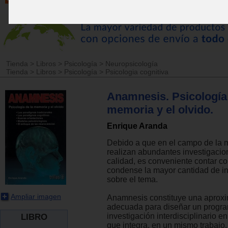
Tienda
>
Libros
>
Psicología
>
Neuropsicología
Tienda
>
Libros
>
Psicología
>
Psicologia cognitiva
Anamnesis. Psicología 
memoria y el olvido.
Enrique Aranda
Debido a que en el campo de la 
realizan abundantes investigacio
calidad, es conveniente contar co
condense la mayor cantidad de i
sobre el tema.
Ampliar imagen
Anamnesis constituye una aprox
adecuada para diseñar un progr
investigación interdisciplinario en
LIBRO
que integra, en un mismo trabajo, 