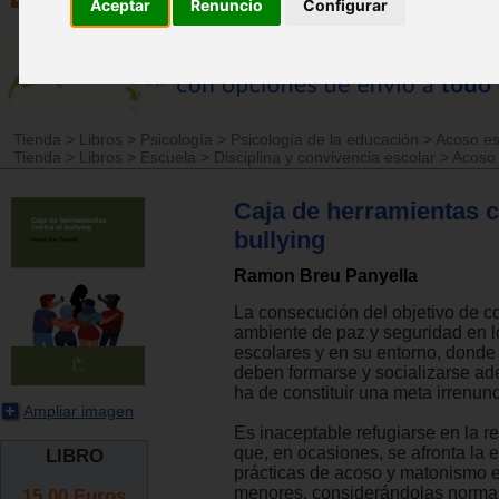
Aceptar
Renuncio
Configurar
Tienda
>
Libros
>
Psicología
>
Psicología de la educación
>
Acoso esc
Tienda
>
Libros
>
Escuela
>
Disciplina y convivencia escolar
>
Acoso 
Caja de herramientas c
bullying
Ramon Breu Panyella
La consecución del objetivo de c
ambiente de paz y seguridad en l
escolares y en su entorno, donde
deben formarse y socializarse a
ha de constituir una meta irrenunc
Ampliar imagen
Es inaceptable refugiarse en la r
que, en ocasiones, se afronta la 
LIBRO
prácticas de acoso y matonismo e
menores, considerándolas normal
15.00
Euros