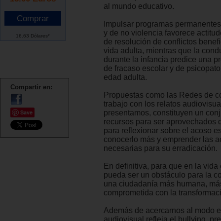
al mundo educativo.
Impulsar programas permanentes
y de no violencia favorece actitu
16.63 Dólares*
de resolución de conflictos benefi
vida adulta, mientras que la cond
durante la infancia predice una pr
de fracaso escolar y de psicopato
edad adulta.
Compartir en:
Propuestas como las Redes de co
trabajo con los relatos audiovisu
Save
presentamos, constituyen un conj
recursos para ser aprovechados 
para reflexionar sobre el acoso es
conocerlo más y emprender las a
necesarias para su erradicación.
En definitiva, para que en la vida
pueda ser un obstáculo para la 
una ciudadanía más humana, más 
comprometida con la transformaci
Además de acercarnos al modo en
audiovisual refleja el bullying, p