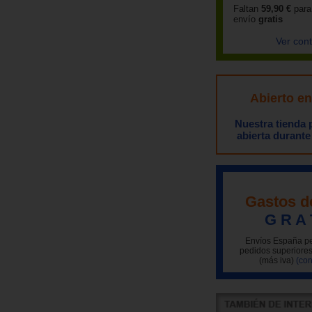
Faltan
59,90 €
para
envío
gratis
Ver con
Abierto e
Nuestra tienda
abierta durante
Gastos d
G R A 
Envíos España pe
pedidos superiores
(más iva)
(con