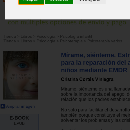
Tienda
>
Libros
>
Psicología
>
Psicología infantil
Tienda
>
Libros
>
Psicología
>
Psicoterapia
>
Psicoterapia varios
Mírame, siénteme. Estr
para la reparación del
niños mediante EMDR
Cristina Cortés Viniegra
Mírame, siénteme es una llamada
sobre la importancia del apego, de
relación que los padres establece
Ampliar imagen
No solo para facilitar el desarroll
también porque constituye el mej
E-BOOK
solventar los problemas y las crisi
EPUB