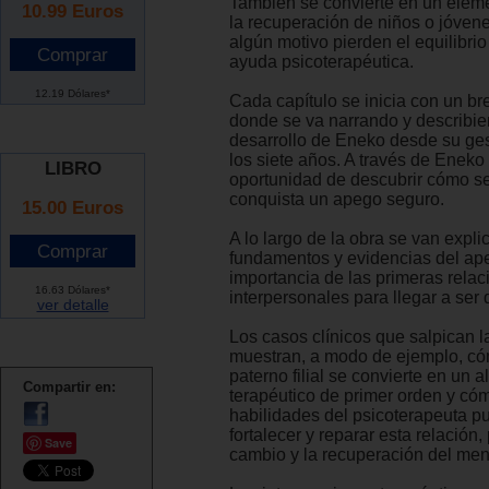
También se convierte en un eleme
10.99
Euros
la recuperación de niños o jóven
algún motivo pierden el equilibrio
ayuda psicoterapéutica.
12.19 Dólares*
Cada capítulo se inicia con un br
donde se va narrando y describie
desarrollo de Eneko desde su ge
los siete años. A través de Eneko
LIBRO
oportunidad de descubrir cómo s
conquista un apego seguro.
15.00 Euros
A lo largo de la obra se van expli
fundamentos y evidencias del ape
importancia de las primeras relac
16.63 Dólares*
interpersonales para llegar a ser
ver detalle
Los casos clínicos que salpican l
muestran, a modo de ejemplo, có
paterno filial se convierte en un a
Compartir en:
terapéutico de primer orden y có
habilidades del psicoterapeuta p
fortalecer y reparar esta relación,
Save
cambio y la recuperación del men