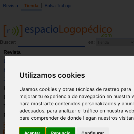
Revista
Tienda
Bolsa Trabajo
Buscar:
en:
Revista
Libros
Material
Utilizamos cookies
Juguetes
Formación
Usamos cookies y otras técnicas de rastreo para
mejorar tu experiencia de navegación en nuestra 
Directorio
para mostrarte contenidos personalizados y anun
Trabajo
adecuados, para analizar el tráfico en nuestra web
Registro
para comprender de donde llegan nuestros visitan
Aceptar
Renuncio
Configurar