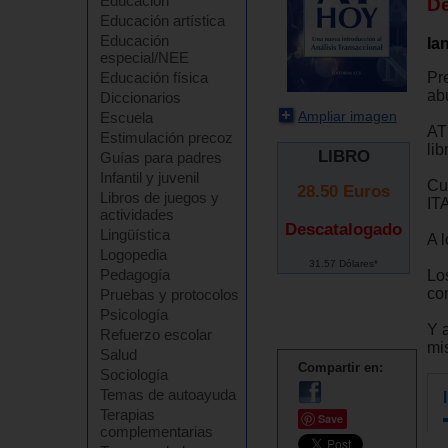
Educación
D
Educación artística
Educación
Ia
especial/NEE
Pre
Educación física
ab
Diccionarios
Ampliar imagen
Escuela
AT
Estimulación precoz
lib
LIBRO
Guías para padres
Infantil y juvenil
Cu
28.50
Euros
Libros de juegos y
IT
actividades
Descatalogado
Lingüística
A l
Logopedia
31.57 Dólares*
Pedagogía
Lo
co
Pruebas y protocolos
Psicología
Y 
Refuerzo escolar
mi
Salud
Compartir en:
Sociología
Temas de autoayuda
Terapias
Save
complementarias