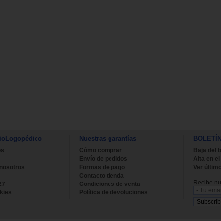
ioLogopédico
Nuestras garantías
BOLETÍ
os
Cómo comprar
Baja del b
Envío de pedidos
Alta en el
 nosotros
Formas de pago
Ver último
Contacto tienda
Recibe nue
27
Condiciones de venta
kies
Política de devoluciones