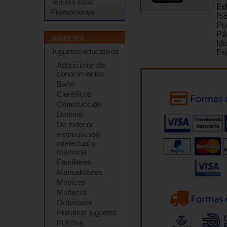
Tercera edad
Ed
Promociones
IS
Pu
Pá
Id
Juguetes educativos
En
Adquisición de
conocimientos
Baño
Científicos
Construcción
Dominó
De exterior
Estimulación
intelectual y
memoria
Familiares
Manualidades
Motrices
Muñecos
Ordenador
Primeros juguetes
Puzzles