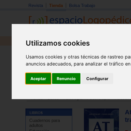
Revista
Tienda
Bolsa Trabajo
Utilizamos cookies
Revista
Libros
Material
Juguetes
Usamos cookies y otras técnicas de rastreo pa
anuncios adecuados, para analizar el tráfico e
Aceptar
Renuncio
Configurar
Tienda
>
Libros
>
Psicología
>
Psicologia social
Tienda
>
Libros
>
Psicología
>
Psicoterapia
>
Psicoter
At
t
Cuadernos para
adultos