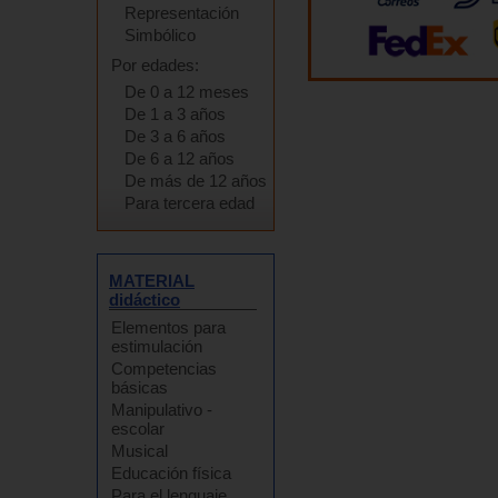
Representación
Simbólico
Por edades:
De 0 a 12 meses
De 1 a 3 años
De 3 a 6 años
De 6 a 12 años
De más de 12 años
Para tercera edad
MATERIAL
didáctico
Elementos para
estimulación
Competencias
básicas
Manipulativo -
escolar
Musical
Educación física
Para el lenguaje