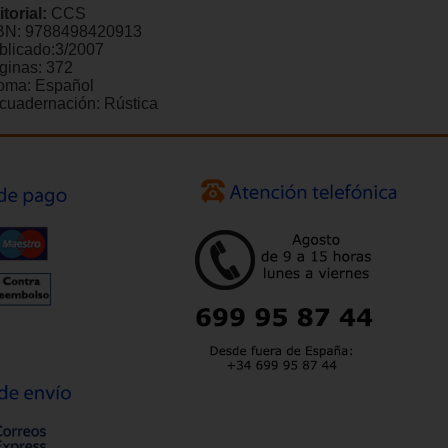
itorial:
CCS
BN:
9788498420913
blicado:
3/2007
ginas:
372
ioma:
Español
cuadernación:
Rústica