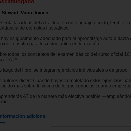
escatalogado
n Stewart, Vann Joines
senta las ideas del AT actual en un lenguaje directo, legible, c
undancia de ejemplos ilustrativos.
 hoy es igualmente adecuado para el aprendizaje auto-didacta
ro de consulta para los estudiantes en formación.
bre todos los conceptos del examen básico del curso oficial 101
AA-EATA.
o largo del libro, se integran ejercicios individuales o de grupo.
s autores dicen: Cuando hayas completado estos ejercicios ha
nocido más sobre ti mismo de lo que conocías cuando empezas
aprenderás AT de la manera más efectiva posible —empleándolo
smo.
Información adicional