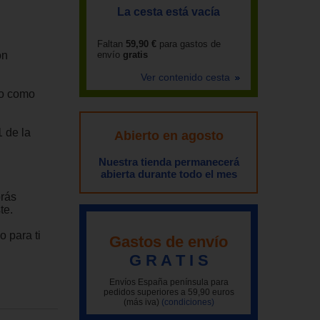
La cesta está vacía
Faltan
59,90 €
para gastos de
on
envío
gratis
Ver contenido cesta
 o como
 de la
Abierto en agosto
Nuestra tienda permanecerá
abierta durante todo el mes
brás
te.
 para ti
Gastos de envío
G R A T I S
Envíos España península para
pedidos superiores a 59,90 euros
(más iva)
(condiciones)