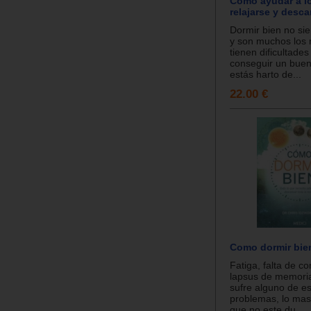
Cómo ayudar a l
relajarse y desc
Dormir bien no sie
y son muchos los 
tienen dificultades
conseguir un buen
estás harto de...
22.00 €
Como dormir bie
Fatiga, falta de c
lapsus de memoria,
sufre alguno de e
problemas, lo mas
que no este du...