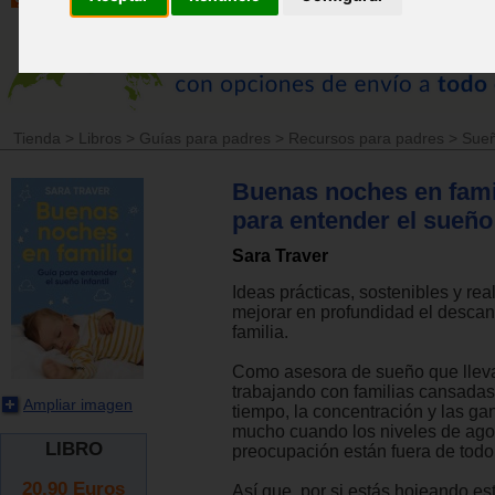
Tienda
>
Libros
>
Guías para padres
>
Recursos para padres
>
Sue
Buenas noches en fami
para entender el sueño 
Sara Traver
Ideas prácticas, sostenibles y rea
mejorar en profundidad el descan
familia.
Como asesora de sueño que llev
trabajando con familias cansadas
Ampliar imagen
tiempo, la concentración y las g
mucho cuando los niveles de ago
LIBRO
preocupación están fuera de todo
20.90
Euros
Así que, por si estás hojeando est