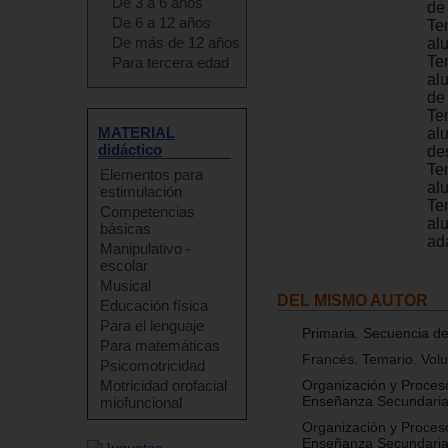
De 3 a 6 años
de
De 6 a 12 años
Te
De más de 12 años
al
Te
Para tercera edad
al
de
Te
MATERIAL
al
didáctico
de
Te
Elementos para
al
estimulación
Te
Competencias
al
básicas
ad
Manipulativo -
escolar
Musical
DEL MISMO AUTOR
Educación física
Para el lenguaje
Primaria. Secuencia d
Para matemáticas
Francés. Temario. Vol
Psicomotricidad
Motricidad orofacial
Organización y Proces
Enseñanza Secundaria
miofuncional
Organización y Proces
Enseñanza Secundaria