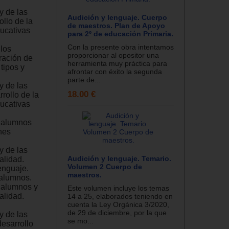
y de las
Audición y lenguaje. Cuerpo
ollo de la
de maestros. Plan de Apoyo
ducativas
para 2º de educación Primaria.
Con la presente obra intentamos
 los
proporcionar al opositor una
ración de
herramienta muy práctica para
tipos y
afrontar con éxito la segunda
parte de...
y de las
18.00 €
rollo de la
ducativas
n alumnos
nes
y de las
Audición y lenguaje. Temario.
alidad.
Volumen 2 Cuerpo de
enguaje.
maestros.
 alumnos.
 alumnos y
Este volumen incluye los temas
alidad.
14 a 25, elaborados teniendo en
cuenta la Ley Orgánica 3/2020,
de 29 de diciembre, por la que
y de las
se mo...
desarrollo