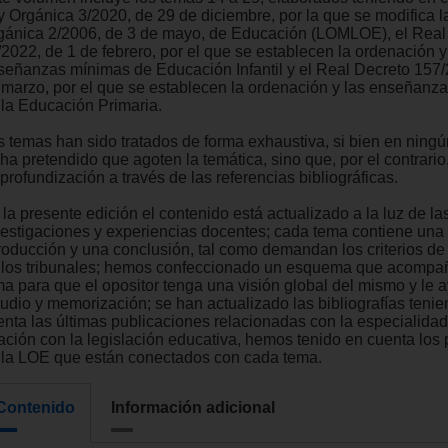
y Orgánica 3/2020, de 29 de diciembre, por la que se modifica l
gánica 2/2006, de 3 de mayo, de Educación (LOMLOE), el Real
/2022, de 1 de febrero, por el que se establecen la ordenación y
señanzas mínimas de Educación Infantil y el Real Decreto 157/
 marzo, por el que se establecen la ordenación y las enseñanz
 la Educación Primaria.
s temas han sido tratados de forma exhaustiva, si bien en nin
ha pretendido que agoten la temática, sino que, por el contrario,
profundización a través de las referencias bibliográficas.
la presente edición el contenido está actualizado a la luz de la
vestigaciones y experiencias docentes; cada tema contiene una
troducción y una conclusión, tal como demandan los criterios de
 los tribunales; hemos confeccionado un esquema que acompa
ma para que el opositor tenga una visión global del mismo y le 
tudio y memorización; se han actualizado las bibliografías teni
enta las últimas publicaciones relacionadas con la especialidad
lación con la legislación educativa, hemos tenido en cuenta los
 la LOE que están conectados con cada tema.
Contenido
Información adicional