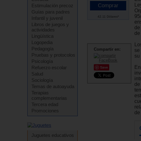
Le
Estimulación precoz
Or
Guías para padres
95
42.11 Dólares*
Infantil y juvenil
en
Libros de juegos y
de
actividades
de
Lingüística
Logopedia
Lo
Pedagogía
Compartir en:
se 
Pruebas y protocolos
su 
Psicología
En 
Refuerzo escolar
Save
in
Salud
in
Sociología
de
Temas de autoayuda
te
Terapias
es
complementarias
cu
Tercera edad
re
Promociones
de
Juguetes educativos