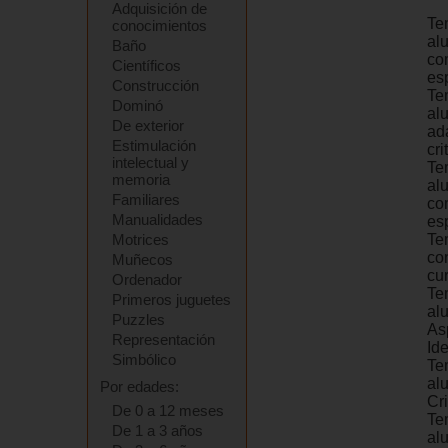
Adquisición de
Te
conocimientos
al
Baño
co
Científicos
es
Construcción
Te
Dominó
al
De exterior
ad
Estimulación
cri
intelectual y
Te
memoria
al
Familiares
co
Manualidades
es
Motrices
Te
co
Muñecos
cur
Ordenador
Te
Primeros juguetes
al
Puzzles
As
Representación
Id
Simbólico
Te
al
Por edades:
Cr
De 0 a 12 meses
Te
De 1 a 3 años
al