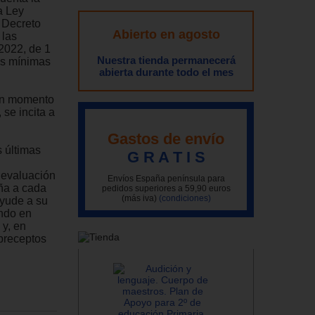
a Ley
 Decreto
Abierto en agosto
 las
2022, de 1
Nuestra tienda permanecerá
as mínimas
abierta durante todo el mes
gún momento
 se incita a
Gastos de envío
s últimas
G R A T I S
 evaluación
Envíos España península para
ña a cada
pedidos superiores a 59,90 euros
(más iva)
(condiciones)
ayude a su
endo en
 y, en
 preceptos