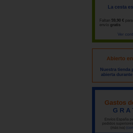
La cesta es
Faltan
59,90 €
para
envío
gratis
Ver con
Abierto e
Nuestra tienda
abierta durante
Gastos d
G R A 
Envíos España pe
pedidos superiores
(más iva)
(con