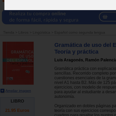
Tienda
>
Libros
>
Lingüística
>
Español como segunda lengua
Gramática de uso del 
Teoría y práctica
Luis Aragonés, Ramón Palenci
Gramática práctica con explicacio
sencillas. Recorrido completo por
cuestiones esenciales de la gram
nivel A1 hasta B2. Más de 125 p
ejercicios, con modelo de respue
Ampliar imagen
para ayudar al estudiante a desarr
autonomía.
LIBRO
Organizado en dobles páginas par
21.95
Euros
teoría con sus ejercicios corresp
cuadros para resaltar los puntos 