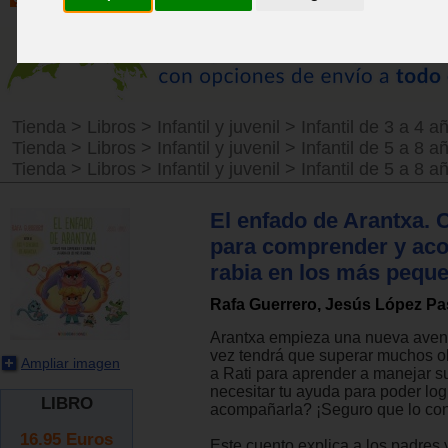
Tienda
>
Libros
>
Infantil y juvenil
>
Infantil de 3 a 4 a
Tienda
>
Libros
>
Infantil y juvenil
>
Infantil de 5 a 8 a
Tienda
>
Libros
>
Infantil y juvenil
>
Infantil de 5 a 8 a
El enfado de Arantxa. 
para comprender y ac
rabia en los más pequ
Rafa Guerrero, Jesús López Pa
Arantxa empieza una nueva avent
vez tendrá que superar muchos o
Ampliar imagen
a Rati para aprender a manejar s
necesitar tu ayuda para poder log
LIBRO
acompañarla? ¡Seguro que lo co
16.95
Euros
Este cuento explica a los padres 