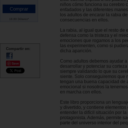
niños cómo funciona su cerebro 
enfadados y las diferentes mane
los adultos de encarar la rabia de
18.80 Dólares*
consecuencias en ellos.
La rabia, al igual que el resto d
defensa como la tristeza y el mie
emociones que rogamos a los pe
las experimenten, como si pudier
Compartir en:
dicha aparición.
Como adultos debemos ayudar a 
Save
desarrollar y potenciar su corteza 
siempre validando lo que su cer
siente. Solo conseguiremos que n
tengan una buena capacidad de a
emocional si nosotros la tenemo
en marcha con ellos.
Este libro proporciona un lenguaje
y divertido, y contiene elemento
entender la difícil situación por l
protagonista. Además, permite sac
parte del universo interior del peq