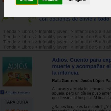
Tienda
>
Libros
>
Infantil y juvenil
>
Infantil de 3 a 4 a
Tienda
>
Libros
>
Infantil y juvenil
>
Infantil de 5 a 8 a
Tienda
>
Libros
>
Infantil y juvenil
>
Infantil de 5 a 8 a
Tienda
>
Libros
>
Infantil y juvenil
>
Infantil de 5 a 8 a
Adiós. Cuento para expl
muerte y acompañar el
la infancia.
Rafa Guerrero, Jesús López Pa
A Lucas y a María les encanta est
Ampliar imagen
abuela, pero un día se puso enfe
que llevarla al hospital. Al final, fa
TAPA DURA
¿Sabes lo que es la muerte? ¿Y 
16.95
Euros