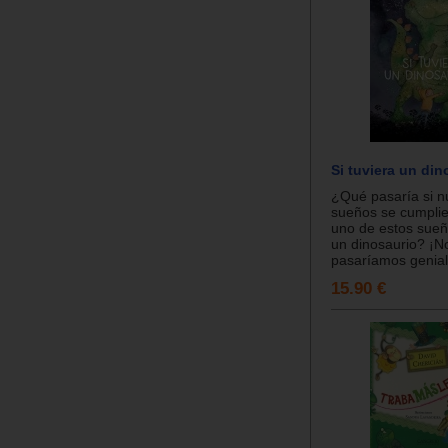
Si tuviera un din
¿Qué pasaría si n
sueños se cumplie
uno de estos sueñ
un dinosaurio? ¡No
pasaríamos genial..
15.90 €