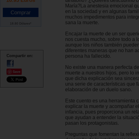
tanatorio? ¿Quieres descubrirlo 
María?La anestesia emocional q
en la sociedad y en algunas fami
muchos impedimentos para integ
sana la muerte.
18.80 Dólares*
Encajar la muerte de un ser quer
nos cuesta mucho, sobre todo a lo
aunque los niños también pueden
diferentes maneras que no han a
Compartir en:
persona ha fallecido.
No existe una manera perfecta de 
Save
muerte a nuestros hijos, pero lo i
que dicha explicación sea sincer
una serie de características que 
elaboración de un duelo sano.
Este cuento es una herramienta c
explicar la muerte y acompañar el
infancia, pues proporciona un rel
que ayudan a entender la situació
pasan los protagonistas.
Preguntas que fomentan la reflexi