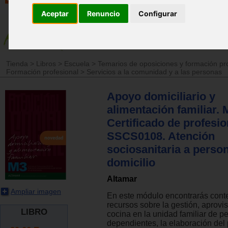
Aceptar
Renuncio
Configurar
Tienda
>
Libros
>
Escuela
>
Temarios de oposiciones y formación pr
Formación profesional
>
Servicios a la comunidad y a las personas
Apoyo domiciliario y
alimentación familiar. 
Certificado de profesio
SSCS0108. Atención
sociosanitaria a person
domicilio
Altamar
Ampliar imagen
En este módulo encontrarás cont
recursos sobre la gestión, aprovi
LIBRO
cocina en la unidad familiar de p
dependientes, la elaboración del 