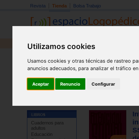
Revista
Tienda
Bolsa Trabajo
Revista
Libros
Material
Juguetes
Utilizamos cookies
Usamos cookies y otras técnicas de rastreo pa
anuncios adecuados, para analizar el tráfico e
Aceptar
Renuncio
Configurar
Tienda
>
Libros
>
Escuela
>
Temarios de oposiciones y
In
in
Cuadernos para
adultos
S
Educación
de