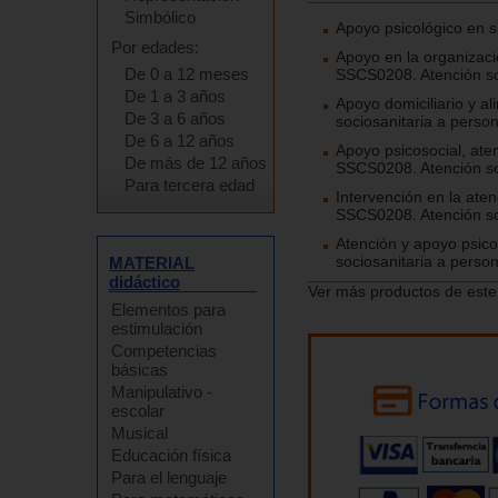
Simbólico
Apoyo psicológico en 
Por edades:
Apoyo en la organizació
De 0 a 12 meses
SSCS0208. Atención soc
De 1 a 3 años
Apoyo domiciliario y a
De 3 a 6 años
sociosanitaria a person
De 6 a 12 años
Apoyo psicosocial, aten
De más de 12 años
SSCS0208. Atención soc
Para tercera edad
Intervención en la aten
SSCS0208. Atención soc
Atención y apoyo psico
sociosanitaria a person
MATERIAL
didáctico
Ver más productos de este
Elementos para
estimulación
Competencias
básicas
Manipulativo -
escolar
Musical
Educación física
Para el lenguaje