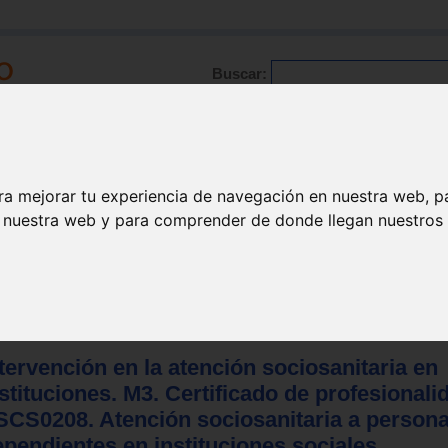
Buscar:
Formación
Directorio
Trabajo
Registro
ra mejorar tu experiencia de navegación en nuestra web, p
n nuestra web y para comprender de donde llegan nuestros v
 formación profesional
>
Formación profesional
>
Servicios a la comun
tervención en la atención sociosanitaria en
stituciones. M3. Certificado de profesionali
SCS0208. Atención sociosanitaria a person
pendientes en instituciones sociales