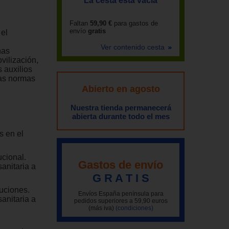
La cesta está vacía
Faltan
59,90 €
para gastos de
envío
gratis
 el
Ver contenido cesta
nas
vilización,
 auxilios
las normas
Abierto en agosto
Nuestra tienda permanecerá
abierta durante todo el mes
s en el
ucional.
Gastos de envío
anitaria a
G R A T I S
tuciones.
Envíos España península para
anitaria a
pedidos superiores a 59,90 euros
(más iva)
(condiciones)