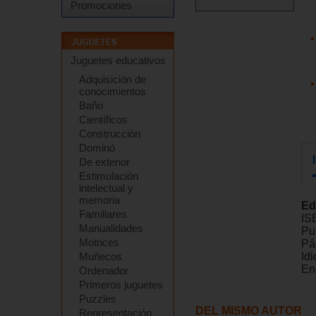
Promociones
Juguetes educativos
Adquisición de
conocimientos
Baño
Científicos
Construcción
Dominó
De exterior
Estimulación
intelectual y
memoria
Ed
Familiares
IS
Manualidades
Pu
Motrices
Pá
Muñecos
Id
En
Ordenador
Primeros juguetes
Puzzles
DEL MISMO AUTOR
Representación