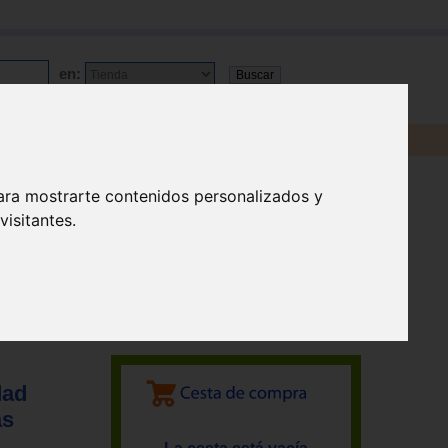
en:
ara mostrarte contenidos personalizados y
isitantes.
idad y a las personas
dad
as