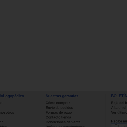
ioLogopédico
Nuestras garantías
BOLETÍ
os
Cómo comprar
Baja del b
Envío de pedidos
Alta en el
 nosotros
Formas de pago
Ver último
Contacto tienda
Recibe nue
27
Condiciones de venta
kies
Política de devoluciones