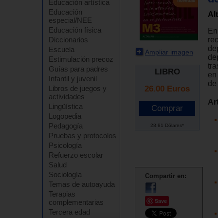
Educación artística
Educación
Al
especial/NEE
Educación física
En
re
Diccionarios
de
Escuela
Ampliar imagen
de
Estimulación precoz
tr
Guías para padres
LIBRO
en
Infantil y juvenil
de
26.00
Euros
Libros de juegos y
actividades
Ar
Lingüística
Logopedia
Pedagogía
28.81 Dólares*
Pruebas y protocolos
Psicología
Refuerzo escolar
Salud
Sociología
Compartir en:
Temas de autoayuda
Terapias
Save
complementarias
Tercera edad