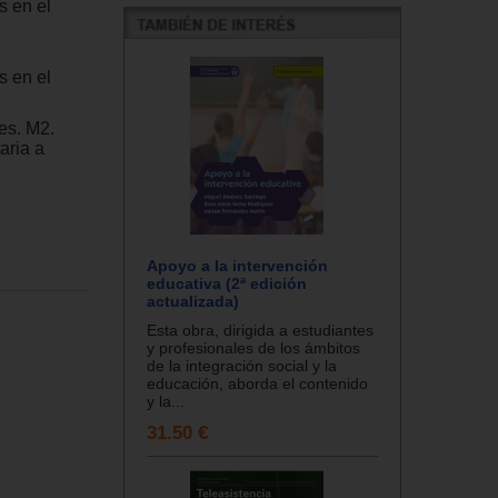
s en el
s en el
nes. M2.
aria a
Apoyo a la intervención
educativa (2ª edición
actualizada)
Esta obra, dirigida a estudiantes
y profesionales de los ámbitos
de la integración social y la
educación, aborda el contenido
y la...
31.50 €