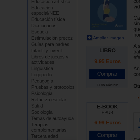
co
Educación artística
vid
Educación
especial/NEE
Ca
Educación física
si
Diccionarios
qu
Escuela
ho
Ampliar imagen
Estimulación precoz
Guías para padres
A 
LIBRO
Infantil y juvenil
tr
Libros de juegos y
efe
9.95
Euros
actividades
Lingüística
Aní
co
Logopedia
Pedagogía
11.05 Dólares*
Ot
Pruebas y protocolos
Psicología
Refuerzo escolar
Salud
E-BOOK
Sociología
EPUB
Temas de autoayuda
6.99 Euros
Terapias
complementarias
Tercera edad