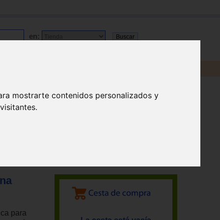
en:
ara mostrarte contenidos personalizados y
isitantes.
ina
ica para