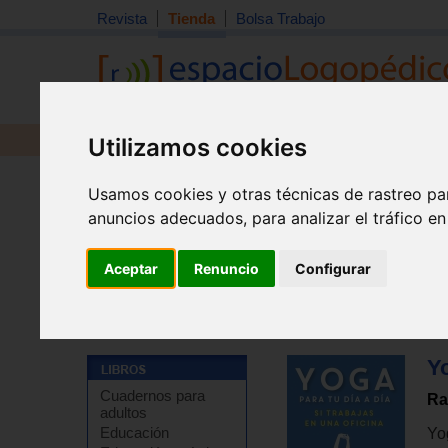
Revista
Tienda
Bolsa Trabajo
Utilizamos cookies
Revista
Libros
Material
Juguetes
Usamos cookies y otras técnicas de rastreo pa
anuncios adecuados, para analizar el tráfico e
Aceptar
Renuncio
Configurar
Tienda
>
Libros
>
Terapias complementarias
>
Otras t
Yo
Cuadernos para
Ra
adultos
Educación
Yog