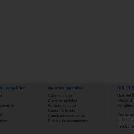
ioLogopédico
Nuestras garantías
BOLETÍ
os
Cómo comprar
Baja del b
Envío de pedidos
Alta en el
 nosotros
Formas de pago
Ver último
Contacto tienda
Recibe nue
27
Condiciones de venta
kies
Política de devoluciones