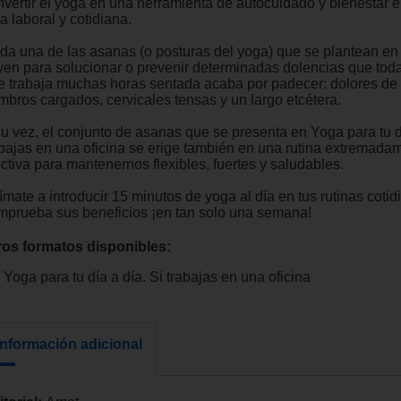
nvertir el yoga en una herramienta de autocuidado y bienestar 
a laboral y cotidiana.
da una de las asanas (o posturas del yoga) que se plantean en e
rven para solucionar o prevenir determinadas dolencias que tod
e trabaja muchas horas sentada acaba por padecer: dolores de
mbros cargados, cervicales tensas y un largo etcétera.
su vez, el conjunto de asanas que se presenta en Yoga para tu dí
abajas en una oficina se erige también en una rutina extremada
ctiva para mantenernos flexibles, fuertes y saludables.
mate a introducir 15 minutos de yoga al día en tus rutinas cotid
mprueba sus beneficios ¡en tan solo una semana!
ros formatos disponibles:
Yoga para tu día a día. Si trabajas en una oficina
Información adicional