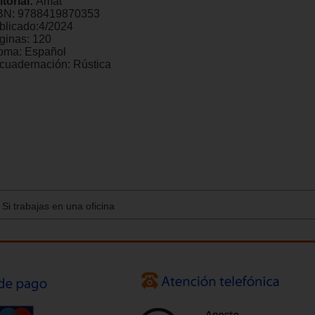
itorial:
Amat
BN:
9788419870353
blicado:
4/2024
ginas:
120
ioma:
Español
cuadernación:
Rústica
 Si trabajas en una oficina