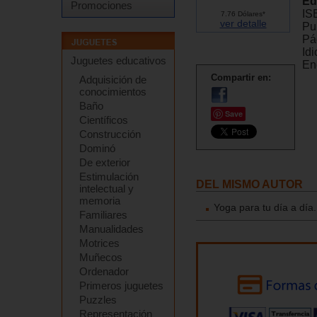
Ed
Promociones
IS
7.76 Dólares*
ver detalle
Pu
Pá
Id
Juguetes educativos
En
Compartir en:
Adquisición de
conocimientos
Baño
Save
Científicos
Construcción
Dominó
De exterior
Estimulación
DEL MISMO AUTOR
intelectual y
memoria
Yoga para tu día a día.
Familiares
Manualidades
Motrices
Muñecos
Ordenador
Primeros juguetes
Puzzles
Representación