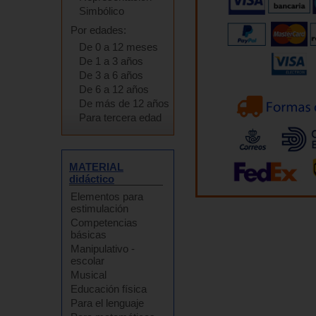
Simbólico
Por edades:
De 0 a 12 meses
De 1 a 3 años
De 3 a 6 años
De 6 a 12 años
De más de 12 años
Para tercera edad
MATERIAL
didáctico
Elementos para
estimulación
Competencias
básicas
Manipulativo -
escolar
Musical
Educación física
Para el lenguaje