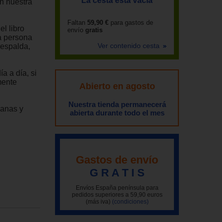
La cesta está vacía
en nuestra
Faltan
59,90 €
para gastos de
l libro
envío
gratis
a persona
Ver contenido cesta
 espalda,
a a día, si
mente
Abierto en agosto
Nuestra tienda permanecerá
ianas y
abierta durante todo el mes
Gastos de envío
G R A T I S
Envíos España península para
pedidos superiores a 59,90 euros
(más iva)
(condiciones)