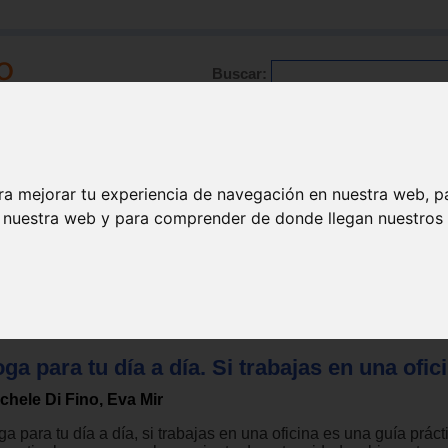
Buscar:
Formación
Directorio
Trabajo
Registro
ra mejorar tu experiencia de navegación en nuestra web, p
n nuestra web y para comprender de donde llegan nuestros v
erapias
>
Yoga
ga para tu día a día. Si trabajas en una ofic
chele Di Fino, Eva Mir
a para tu día a día, si trabajas en una oficina es una guía práct