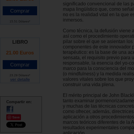
significado convencional de las p
mapa lingüístico que, como señal
no es la realidad vital en la que 
inmersos.
15.51 Dólares*
Como técnica, la defusión viene a 
así como el procedimiento operati
pilar sobre el que se asientan los
LIBRO
componentes de este innovador 
21.00 Euros
terapéutico: es la base de una ac
sensata, el requisito previo par
responsable, la esencia del yo-co
marco para la consciencia del m
(o mindfulness) y la medida realis
23.29 Dólares*
valores vitales sobre los que pr
ver detalle
construir una vida plena.
El mérito principal de John Black
tanto examinar pormenorizadame
Compartir en:
y muchas de las técnicas concret
como ofrecer, además, directrices
aplicación a otros procedimiento
Save
marcos teóricos diferentes de la 
resultados experimentales compa
aplicación.