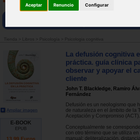
Aceptar
Renuncio
Configurar
Tienda
>
Libros
>
Psicología
>
Psicologia cognitiva
La defusión cognitiva e
práctica. guía clínica p
observar y apoyar el c
cliente
John T. Blackledge, Ramiro Álv
Fernández
Defusión es un neologismo que h
Ampliar imagen
de naturaleza en el ámbito de la 
Aceptación y Compromiso (ACT).
E-BOOK
Conceptualmente se corresponder
EPUB
con otro término que se utiliza en
13.99
Euros
manual: deliteralización, distanci