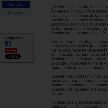
¿Te sientes estresado, ansioso 
¡No eres el único! Entre la escuel
16.63 Dólares*
las citas y los altibajos de las red
muchos adolescentes se sienten 
ansiosos. Pero ¿y si dispusieras
de herramientas que te ayudaran 
desafíos que te plantea la vida?
Compartir en:
Este cuaderno de trabajo te ofrec
sencillas y accesibles que puede
mismo para hacer frente al estrés 
Save
Aquí encontrarás poderosas habi
mindfulness que te ayudarán a red
velocidad, a despejar tu mente y 
rápidamente de los contratiempos
También descubrirás muchos cons
que te ayudarán a permanecer ce
mantener la calma en los momento
conseguir ser la mejor versión pos
mismo.
No dejes que el estrés te impida d
adolescencia. Con esta guía desc