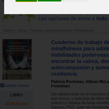
Tienda
>
Libros
>
Terapias complementarias
>
Mindfulness
Cuaderno de trabajo d
mindfulness para adol
Habilidades poderosas
encontrar la calma, des
autocompasión y aumen
resiliencia
Patricia Rockman, Allison McLa
Ampliar imagen
Freedman
Ser adolescente es en nuestros 
LIBRO
que nunca -y esta joya de libro o
práctica y dotada de base científi
15.00
Euros
Hanson, PhD, autor de Resiliente