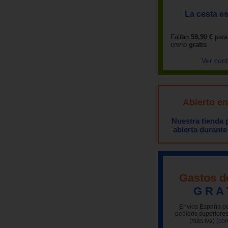
La cesta es
Faltan
59,90 €
para
envío
gratis
Ver con
Abierto e
Nuestra tienda
abierta durante
Gastos d
G R A 
Envíos España pe
pedidos superiores
(más iva)
(con