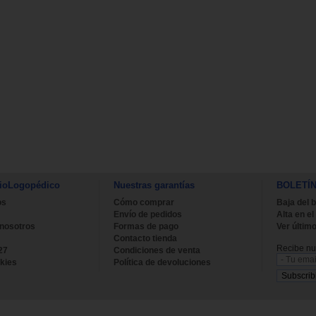
ioLogopédico
Nuestras garantías
BOLETÍ
os
Cómo comprar
Baja del b
Envío de pedidos
Alta en el
 nosotros
Formas de pago
Ver último
Contacto tienda
Recibe nue
27
Condiciones de venta
kies
Política de devoluciones