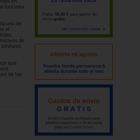
La cesta está vacía
entes en
mo funciona
Faltan
59,90 €
para gastos de
envío
gratis
ada uno de
Ver contenido cesta
es el
istas.
 núcleos de
 similares
Abierto en agosto
ción que
Nuestra tienda permanecerá
para
abierta durante todo el mes
xis de las
Gastos de envío
G R A T I S
Envíos España península para
pedidos superiores a 59,90 euros
(más iva)
(condiciones)