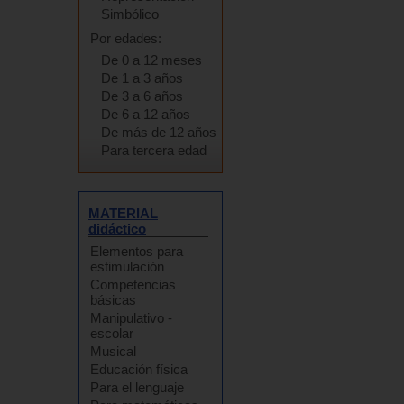
Simbólico
Por edades:
De 0 a 12 meses
De 1 a 3 años
De 3 a 6 años
De 6 a 12 años
De más de 12 años
Para tercera edad
MATERIAL
didáctico
Elementos para
estimulación
Competencias
básicas
Manipulativo -
escolar
Musical
Educación física
Para el lenguaje