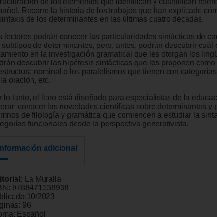
ructuración de los elementos que identifican y cuantifican refer
pañol. Recorre la historia de los trabajos que han explicado có
 sintaxis de los determinantes en las últimas cuatro décadas.
s lectores podrán conocer las particularidades sintácticas de c
s subtipos de determinantes, pero, antes, podrán descubrir cuál 
tamiento en la investigación gramatical que les otorgan los lingü
drán descubrir las hipótesis sintácticas que los proponen como
 estructura nominal o los paralelismos que tienen con categorías
la oración, etc.
 lo tanto, el libro está diseñado para especialistas de la educa
ieran conocer las novedades científicas sobre determinantes y 
umnos de filología y gramática que comiencen a estudiar la sinta
tegorías funcionales desde la perspectiva generativista.
Información adicional
itorial:
La Muralla
BN:
9788471338938
blicado:
10/2023
ginas:
96
ioma:
Español