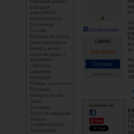
est
Educación artística
es
Educación
la
especial/NEE
Educación física
Lo
Diccionarios
lo
Ampliar imagen
Escuela
tra
Estimulación precoz
Po
LIBRO
Guías para padres
la
Infantil y juvenil
en 
9.88
Euros
Libros de juegos y
actividades
Por
Lingüística
qu
al
Logopedia
10.95 Dólares*
ca
Pedagogía
Pruebas y protocolos
Psicología
Refuerzo escolar
Salud
Compartir en:
Sociología
Ed
Temas de autoayuda
IS
Terapias
Save
Pu
complementarias
Pá
Tercera edad
Id