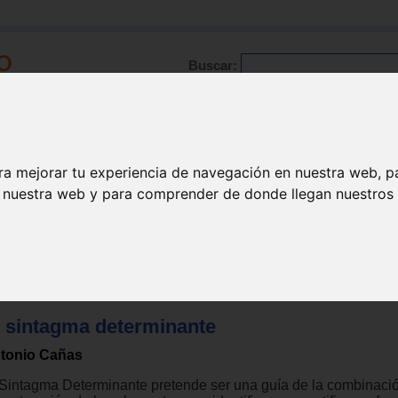
Buscar:
Formación
Directorio
Trabajo
Registro
ra mejorar tu experiencia de navegación en nuestra web, p
n nuestra web y para comprender de donde llegan nuestros v
l sintagma determinante
tonio Cañas
 Sintagma Determinante pretende ser una guía de la combinaci