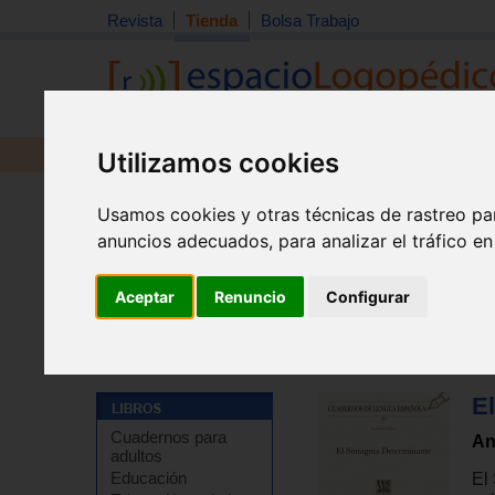
Revista
Tienda
Bolsa Trabajo
Utilizamos cookies
Revista
Libros
Material
Juguetes
Usamos cookies y otras técnicas de rastreo pa
anuncios adecuados, para analizar el tráfico e
Aceptar
Renuncio
Configurar
Tienda
>
Libros
>
Lingüística
>
Pragmática
E
Cuadernos para
An
adultos
Educación
El