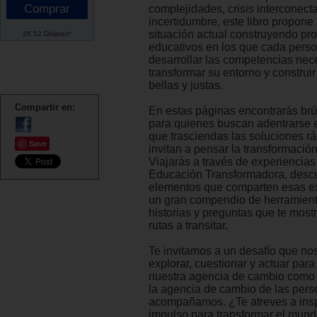
complejidades, crisis interconect
incertidumbre, este libro propone 
situación actual construyendo pr
25.52 Dólares*
educativos en los que cada pers
desarrollar las competencias nec
transformar su entorno y construi
bellas y justas.
Compartir en:
En estas páginas encontrarás br
para quienes buscan adentrarse 
que trasciendas las soluciones r
Save
invitan a pensar la transformación
Viajarás a través de experiencias
Educación Transformadora, descu
elementos que comparten esas ex
un gran compendio de herramient
historias y preguntas que te most
rutas a transitar.
Te invitamos a un desafío que no
explorar, cuestionar y actuar para
nuestra agencia de cambio como
la agencia de cambio de las pers
acompañamos. ¿Te atreves a insp
impulso para transformar el mundo