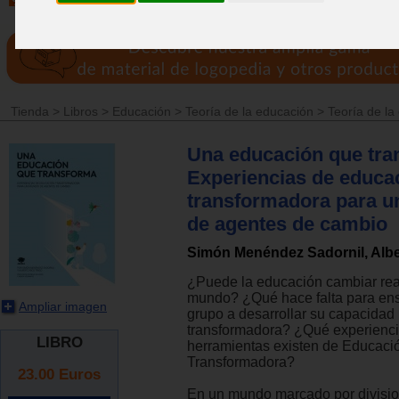
Tienda
>
Libros
>
Educación
>
Teoría de la educación
>
Teoría de la
Una educación que tra
Experiencias de educa
transformadora para 
de agentes de cambio
Simón Menéndez Sadornil, Albe
¿Puede la educación cambiar rea
mundo? ¿Qué hace falta para en
Ampliar imagen
grupo a desarrollar su capacidad
transformadora? ¿Qué experienci
LIBRO
herramientas existen de Educaci
Transformadora?
23.00
Euros
En un mundo marcado por divisio