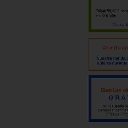
Faltan
59,90 €
para
envío
gratis
Ver con
Abierto e
Nuestra tienda
abierta durante
Gastos d
G R A 
Envíos España pe
pedidos superiores
(más iva)
(con