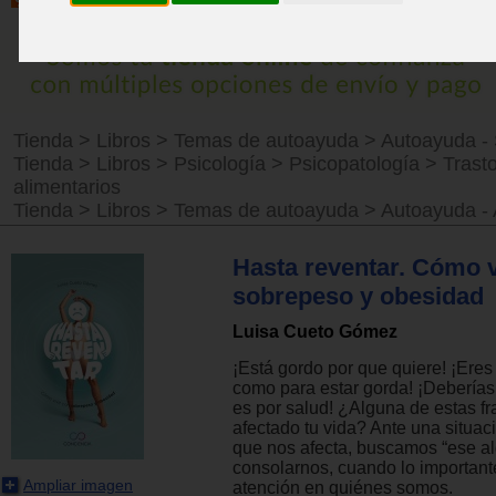
Tienda
>
Libros
>
Temas de autoayuda
>
Autoayuda -
Tienda
>
Libros
>
Psicología
>
Psicopatología
>
Trast
alimentarios
Tienda
>
Libros
>
Temas de autoayuda
>
Autoayuda -
Hasta reventar. Cómo v
sobrepeso y obesidad
Luisa Cueto Gómez
¡Está gordo por que quiere! ¡Eres
como para estar gorda! ¡Deberías
es por salud! ¿Alguna de estas f
afectado tu vida? Ante una situa
que nos afecta, buscamos “ese al
consolarnos, cuando lo important
Ampliar imagen
atención en quiénes somos.