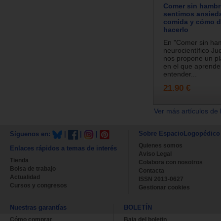
Comer sin hambr
sentimos ansieda
comida y cómo d
hacerlo
En "Comer sin ham
neurocientífico J
nos propone un pl
en el que aprend
entender...
21.90 €
Ver más artículos de 
Sobre EspacioLogopédico
Síguenos en:
|
|
|
Quienes somos
Enlaces rápidos a temas de interés
Aviso Legal
Tienda
Colabora con nosotros
Bolsa de trabajo
Contacta
Actualidad
ISSN 2013-0627
Cursos y congresos
Gestionar cookies
Nuestras garantías
BOLETÍN
Cómo comprar
Baja del boletin