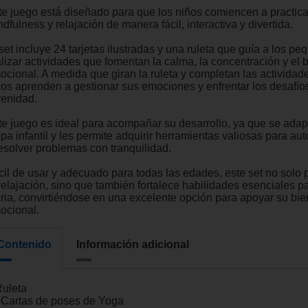
te juego está diseñado para que los niños comiencen a practica
dfulness y relajación de manera fácil, interactiva y divertida.
set incluye 24 tarjetas ilustradas y una ruleta que guía a los p
alizar actividades que fomentan la calma, la concentración y el 
ocional. A medida que giran la ruleta y completan las actividade
ños aprenden a gestionar sus emociones y enfrentar los desafío
renidad.
te juego es ideal para acompañar su desarrollo, ya que se adap
pa infantil y les permite adquirir herramientas valiosas para au
resolver problemas con tranquilidad.
cil de usar y adecuado para todas las edades, este set no solo
relajación, sino que también fortalece habilidades esenciales pa
aria, convirtiéndose en una excelente opción para apoyar su bie
ocional.
Contenido
Información adicional
Ruleta
 Cartas de poses de Yoga