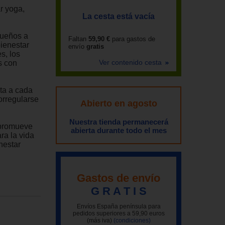
r yoga,
La cesta está vacía
equeños a
Faltan
59,90 €
para gastos de
bienestar
envío
gratis
s, los
Ver contenido cesta
s con
ta a cada
torregularse
Abierto en agosto
Nuestra tienda permanecerá
 promueve
abierta durante todo el mes
ra la vida
nestar
Gastos de envío
G R A T I S
Envíos España península para
pedidos superiores a 59,90 euros
(más iva)
(condiciones)