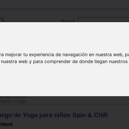
Buscar:
Formación
Directorio
Trabajo
Registro
ra mejorar tu experiencia de navegación en nuestra web, p
n nuestra web y para comprender de donde llegan nuestros v
>
Juguetes de 3 a 6 años
uetes motrices
erapias
>
Yoga
uego de Yoga para niños Spin & Chill
niland