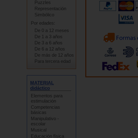
Puzzles
Representación
Simbólico
Por edades:
De 0 a 12 meses
De 1 a 3 años
De 3 a 6 años
De 6 a 12 años
De más de 12 años
Para tercera edad
MATERIAL
didáctico
Elementos para
estimulación
Competencias
básicas
Manipulativo -
escolar
Musical
Educación física