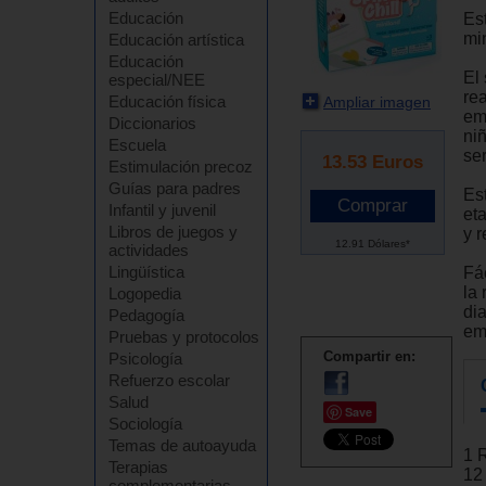
Educación
Es
min
Educación artística
Educación
El 
especial/NEE
re
Educación física
Ampliar imagen
em
Diccionarios
ni
Escuela
se
13.53
Euros
Estimulación precoz
Guías para padres
Es
Infantil y juvenil
eta
Libros de juegos y
y 
12.91 Dólares*
actividades
Lingüística
Fá
la 
Logopedia
di
Pedagogía
em
Pruebas y protocolos
Compartir en:
Psicología
Refuerzo escolar
Salud
Save
Sociología
Temas de autoayuda
1 
Terapias
12
complementarias