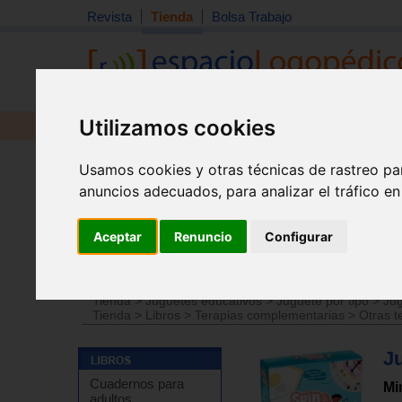
Revista
Tienda
Bolsa Trabajo
Utilizamos cookies
Revista
Libros
Material
Juguetes
Usamos cookies y otras técnicas de rastreo pa
anuncios adecuados, para analizar el tráfico e
Aceptar
Renuncio
Configurar
Tienda
>
Juguetes educativos
>
Juguetes por edades
Tienda
>
Juguetes educativos
>
Juguete por tipo
>
Jug
Tienda
>
Libros
>
Terapias complementarias
>
Otras t
J
Cuadernos para
Mi
adultos