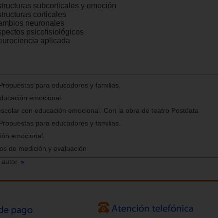
structuras subcorticales y emoción
tructuras corticales
ambios neuronales
spectos psicofisiológicos
eurociencia aplicada
Propuestas para educadores y familias.
 educación emocional
scolar con educación emocional. Con la obra de teatro Postdata
Propuestas para educadores y familias.
ión emocional.
os de medición y evaluación
 autor