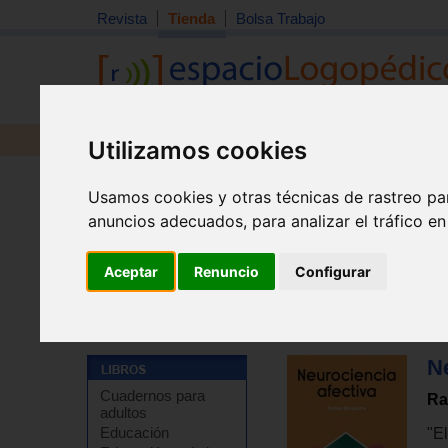
Revista
Tienda
Bolsa Trabajo
Revista
Libros
Material
Juguetes
Utilizamos cookies
Usamos cookies y otras técnicas de rastreo pa
anuncios adecuados, para analizar el tráfico e
Aceptar
Renuncio
Configurar
Tienda
>
Libros
>
Escuela
>
Educación emocional y de
N
Cuadernos para
Ra
adultos
Educación
"E