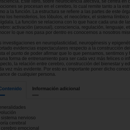
nsciencia. Este libro, sobre neurociencia afectiva, se centra en
ociones se procesan en el cerebro, lo cual remite tanto a la est
o a la función. La estructura se refiere a las partes de este órg
o los hemisferios, los lóbulos, el neocórtex, el sistema límbico 
ígdala. La función se relaciona con lo que hace cada una de las
ebro: activación (arousal), consciencia, regulación, lenguaje, e
nocer lo que nos pasa por dentro es conocernos a nosotros mi
s investigaciones en neuroplasticidad, neurogénesis y epigenét
ortado evidencias espectaculares respecto a la construcción del
sta el punto de poder afirmar que lo que pensamos, sentimos 
 una forma de entrenamiento para ser cada vez más felices o infe
pecto, la relación entre cerebro, construcción del bienestar y e
da vez más evidente. Por esto es importante poner dicho conoci
cance de cualquier persona.
Contenido
Información adicional
eneralidades
volución
l sistema nervioso
oría cerebral
l cerebro emocional