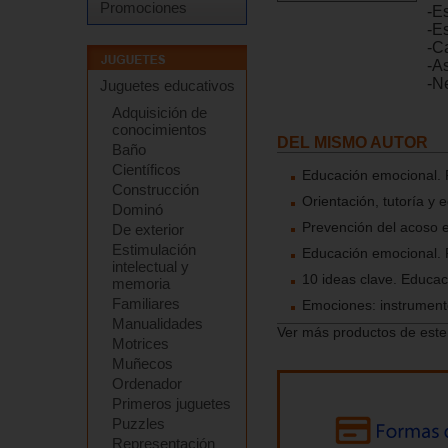
Promociones
-E
-Es
-C
-A
-N
Juguetes educativos
Adquisición de
conocimientos
DEL MISMO AUTOR
Baño
Científicos
Educación emocional. 
Construcción
Orientación, tutoría y
Dominó
Prevención del acoso e
De exterior
Estimulación
Educación emocional. 
intelectual y
10 ideas clave. Educac
memoria
Familiares
Emociones: instrument
Manualidades
Ver más productos de este
Motrices
Muñecos
Ordenador
Primeros juguetes
Puzzles
Representación