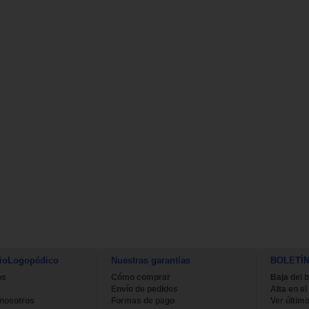
ioLogopédico
Nuestras garantías
BOLETÍ
os
Cómo comprar
Baja del b
Envío de pedidos
Alta en el
 nosotros
Formas de pago
Ver último