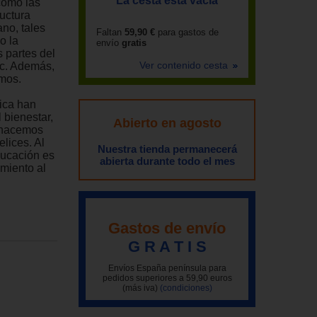
La cesta está vacía
 cómo las
ructura
ano, tales
Faltan
59,90 €
para gastos de
o la
envío
gratis
 partes del
Ver contenido cesta
tc. Además,
smos.
ica han
 bienestar,
Abierto en agosto
y hacemos
lices. Al
Nuestra tienda permanecerá
ducación es
abierta durante todo el mes
miento al
Gastos de envío
G R A T I S
Envíos España península para
pedidos superiores a 59,90 euros
(más iva)
(condiciones)