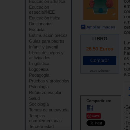
co
Educación artística
em
Educación
com
especial/NEE
com
Educación física
am
Diccionarios
Ampliar imagen
cer
Escuela
co
Estimulación precoz
LIBRO
Guías para padres
La
Infantil y juvenil
ap
26.50
Euros
Libros de juegos y
ha
actividades
es
Lingüística
res
ca
Logopedia
29.36 Dólares*
al
Pedagogía
Pruebas y protocolos
Psicología
Refuerzo escolar
Salud
Compartir en:
Sociología
-G
Temas de autoayuda
-E
Terapias
Save
-E
complementarias
-Te
Tercera edad
-E