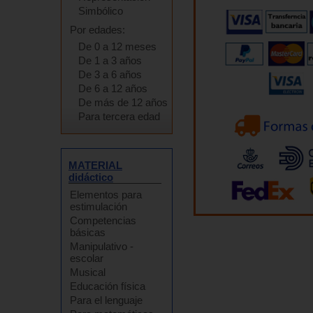
Simbólico
Por edades:
De 0 a 12 meses
De 1 a 3 años
De 3 a 6 años
De 6 a 12 años
De más de 12 años
Para tercera edad
MATERIAL
didáctico
Elementos para
estimulación
Competencias
básicas
Manipulativo -
escolar
Musical
Educación física
Para el lenguaje