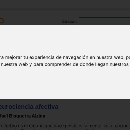
Buscar:
Formación
Directorio
Trabajo
Registro
ra mejorar tu experiencia de navegación en nuestra web, p
n nuestra web y para comprender de donde llegan nuestros v
 valores
>
Educación emocional
eurociencia afectiva
fael Bisquerra Alzina
l cerebro es el órgano que hace posibles la mente, las emocione