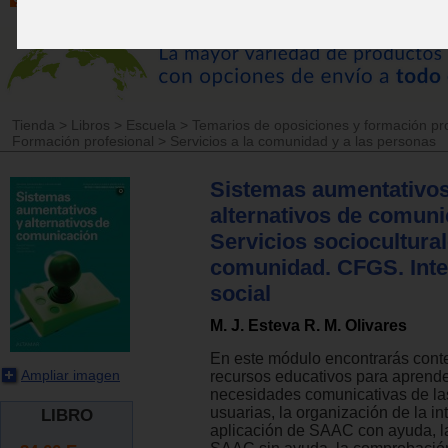
Tienda
>
Libros
>
Escuela
>
Temarios de oposiciones y formación pr
Formación profesional
>
Servicios a la comunidad y a las personas
Sistemas aumentativos
alternativos de comuni
Servicios sociocultural
comunidad. CFGS. Inte
social
M. J. Esteva R. M. Olivares
En este módulo encontrarás cont
Ampliar imagen
recursos educativos para aprende
necesidades comunicativas de la
usuarias, la organización de la in
LIBRO
aplicación de SAAC con ayuda, la