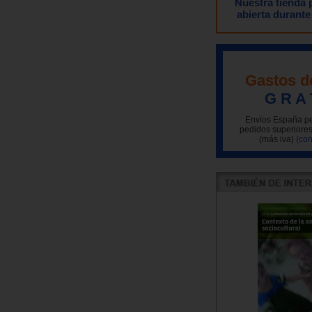
Nuestra tienda
abierta durante
Gastos d
G R A 
Envíos España pe
pedidos superiores
(más iva)
(con