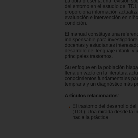
La obra presenta una revisión sob
del entorno en el estudio del TDL
proporciona información actualiz
evaluación e intervención en niñ
condición.
El manual constituye una referen
indispensable para investigadores
docentes y estudiantes interesad
desarrollo del lenguaje infantil y
principales trastornos.
Su enfoque en la población hisp
llena un vacío en la literatura act
conocimientos fundamentales par
temprana y un diagnóstico más pr
Artículos relacionados:
El trastorno del desarrollo del
(TDL). Una mirada desde la i
hacia la práctica