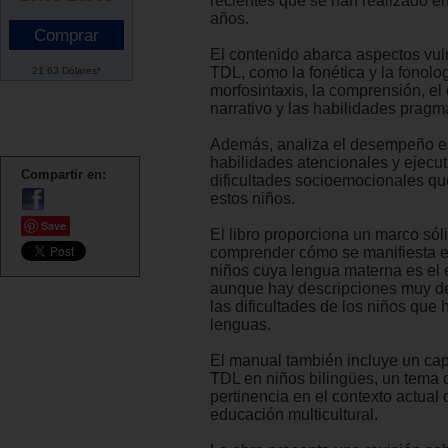
recientes que se han realizado en
años.
El contenido abarca aspectos vul
TDL, como la fonética y la fonolog
21.63 Dólares*
morfosintaxis, la comprensión, el
narrativo y las habilidades pragm
Además, analiza el desempeño es
habilidades atencionales y ejecut
Compartir en:
dificultades socioemocionales qu
estos niños.
Save
El libro proporciona un marco sól
comprender cómo se manifiesta es
niños cuya lengua materna es el 
aunque hay descripciones muy de
las dificultades de los niños que 
lenguas.
El manual también incluye un capí
TDL en niños bilingües, un tema 
pertinencia en el contexto actual
educación multicultural.