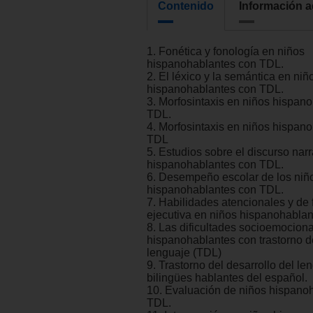
Contenido
Información a
1. Fonética y fonología en niños
hispanohablantes con TDL.
2. El léxico y la semántica en niñ
hispanohablantes con TDL.
3. Morfosintaxis en niños hispan
TDL.
4. Morfosintaxis en niños hispan
TDL
5. Estudios sobre el discurso narr
hispanohablantes con TDL.
6. Desempeño escolar de los niñ
hispanohablantes con TDL.
7. Habilidades atencionales y de 
ejecutiva en niños hispanohabla
8. Las dificultades socioemocion
hispanohablantes con trastorno de
lenguaje (TDL)
9. Trastorno del desarrollo del le
bilingües hablantes del español.
10. Evaluación de niños hispano
TDL.