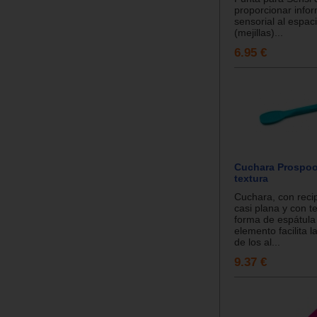
proporcionar info
sensorial al espac
(mejillas)...
6.95 €
Cuchara Prospoo
textura
Cuchara, con reci
casi plana y con t
forma de espátula
elemento facilita l
de los al...
9.37 €