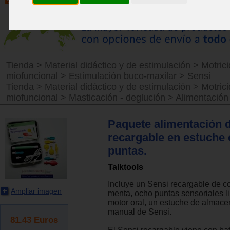
Tienda
>
Material didáctico y de estimulación
>
Motrici
miofuncional
>
Estimulación buco-maxilar
>
Sensi
Tienda
>
Material didáctico y de estimulación
>
Motrici
miofuncional
>
Masticación - deglución
>
Alimentación
Paquete alimentación 
recargable en estuche 
puntas.
Talktools
Incluye un Sensi recargable de c
Ampliar imagen
menta, ocho puntas sensoriales l
motor oral, un estuche de almac
manual de Sensi.
81.43
Euros