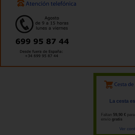
La cesta es
Faltan
59,90 €
para
envío
gratis
Ver con