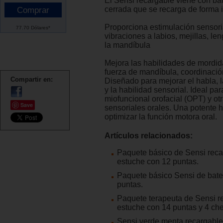
El Sensi recargable viene con bate
cerrada que se recarga de forma 
Proporciona estimulación sensor
77.70 Dólares*
vibraciones a labios, mejillas, le
la mandíbula
Mejora las habilidades de mordid
fuerza de mandíbula, coordinació
Compartir en:
Diseñado para mejorar el habla, 
y la habilidad sensorial. Ideal par
miofuncional orofacial (OPT) y ot
Save
sensoriales orales. Una potente 
optimizar la función motora oral.
Artículos relacionados:
Paquete básico de Sensi reca
estuche con 12 puntas.
Paquete básico Sensi de bate
puntas.
Paquete terapeuta de Sensi r
estuche con 14 puntas y 4 ch
Sensi verde menta recargable