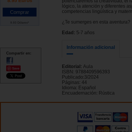
8.95
Euros
potenciaremos la creatividad, el
lógico, la atención y diferentes a
competencias lingüística y matem
¿Te sumerges en esta aventura?
9.93 Dólares*
Edad:
5-7 años
Información adicional
Compartir en:
Editorial:
Aula
Save
ISBN:
9788409596393
Publicado:
3/2024
Páginas:
44
Idioma:
Español
Encuadernación:
Rústica