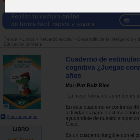
Tienda
>
Libros
>
Refuerzo escolar
>
Desarrollo de la inteligencia y
Educación primaria
Cuaderno de estimulac
cognitiva ¿Juegas con
años
Mari Paz Ruiz Ríos
"La mejor forma de aprender es 
En este cuaderno encontrarás 40 
actividades para la estimulación 
Ampliar imagen
ayudándote de nuestro simpático
Coco.
LIBRO
Es un cuaderno fungible con el c