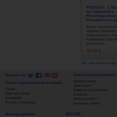
PSICOLIN - 1. De
las habilidades
Psicolingüísticas
Pensamiento Lóg
Estos cuadernos 
objetivo contribuir 
estimulación y des
habilidades psicoli
pensamien...
12.00 €
Ver más artículos de 
Sobre EspacioLogopédico
Síguenos en:
|
|
|
Quienes somos
Enlaces rápidos a temas de interés
Aviso Legal
Tienda
Colabora con nosotros
Bolsa de trabajo
Contacta
Actualidad
ISSN 2013-0627
Cursos y congresos
Gestionar cookies
Nuestras garantías
BOLETÍN