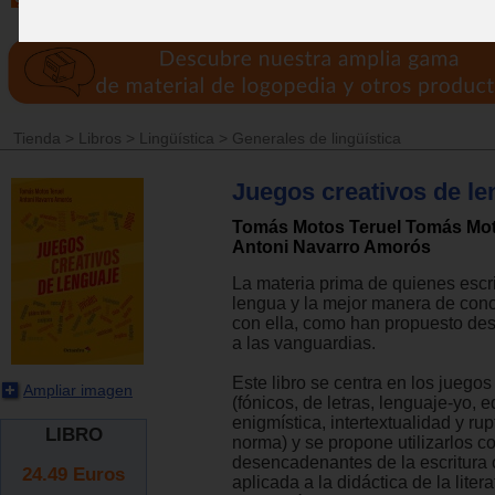
Tienda
>
Libros
>
Lingüística
>
Generales de lingüística
Juegos creativos de le
Tomás Motos Teruel Tomás Mot
Antoni Navarro Amorós
La materia prima de quienes escr
lengua y la mejor manera de cono
con ella, como han propuesto des
a las vanguardias.
Este libro se centra en los juego
Ampliar imagen
(fónicos, de letras, lenguaje-yo, 
enigmística, intertextualidad y rup
LIBRO
norma) y se propone utilizarlos 
desencadenantes de la escritura 
24.49
Euros
aplicada a la didáctica de la litera