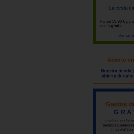
La cesta es
Faltan
59,90 €
para
envío
gratis
Ver con
Abierto e
Nuestra tienda
abierta durante
Gastos d
G R A 
Envíos España pe
pedidos superiores
(más iva)
(con