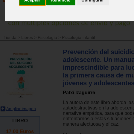
Tienda
>
Libros
>
Psicología
>
Psicología infantil
Prevención del suicidi
adolescente. Un manua
imprescindible para lu
la primera causa de mu
jóvenes y adolescente
Patxi Izaguirre
La autora de este libro aborda la
autodestructivas en la adolescen
Ampliar imagen
narrativa empática, para que po
enfrentarnos a estas situaciones d
LIBRO
manera afectuosa y eficaz.
17.00
Euros