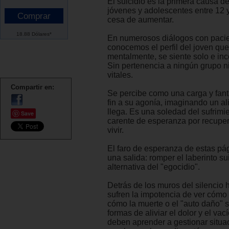
El suicidio es la primera causa d
jóvenes y adolescentes entre 12 
cesa de aumentar.
18.88 Dólares*
En numerosos diálogos con pacie
conocemos el perfil del joven que
mentalmente, se siente solo e in
Sin pertenencia a ningún grupo n
vitales.
Compartir en:
Se percibe como una carga y fan
fin a su agonía, imaginando un a
llega. Es una soledad del sufrimie
Save
carente de esperanza por recupera
vivir.
El faro de esperanza de estas p
una salida: romper el laberinto su
alternativa del "egocidio".
Detrás de los muros del silencio 
sufren la impotencia de ver cómo 
cómo la muerte o el "auto daño" 
formas de aliviar el dolor y el vací
deben aprender a gestionar situac