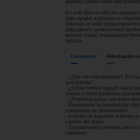
paralas cuales nadie está prepar
En este libro se ofrecen orientaci
para ayudar a jóvenes en situacio
Además, el autor proporciona rec
educadores, profesionales sanitar
entorno social, involucrados frent
suicida.
Contenido
Información a
- ¿Qué me está pasando? ¡Por qu
suicidarme?
- ¿Cómo hemos llegado hasta aqu
cuenta y cómo podemos ayudarl
- ¿Podemos echar una mano des
- Repasemos la construcción ident
estructuras de personalidad
- A veces no llegamos a tiempo y
camino del duelo
- Si pudiéramos prevenir para no
intervenir