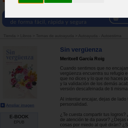
Tienda
>
Libros
>
Temas de autoayuda
>
Autoayuda - Autoestima
Sin vergüenza
Meritxell García Roig
Cuando sentimos que no encajam
vergüenza encuentra su refugio en
que no dices y lo que no haces po
y la validación de los demás aca
versión descafeinada de ti misma
Al intentar encajar, dejas de lado
personalidad.
Ampliar imagen
¿Te cuesta compartir tus logros? 
E-BOOK
de atención te da pavor? ¿Dejas 
EPUB
cosas por miedo al qué dirán? ¿S