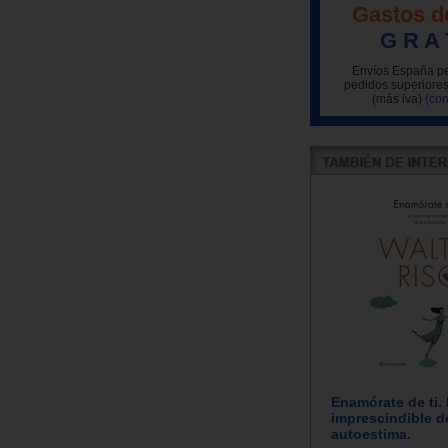
Gastos d
G R A 
Envíos España pe
pedidos superiores
(más iva)
(con
Enamórate de ti. 
imprescindible d
autoestima.