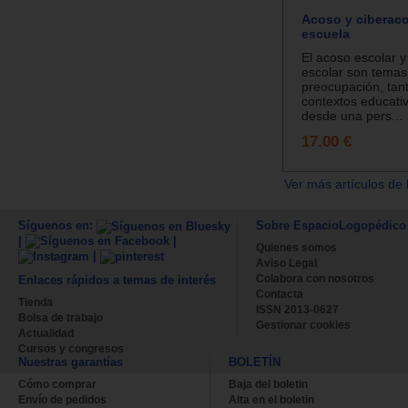
Acoso y ciberaco
escuela
El acoso escolar y
escolar son tema
preocupación, tant
contextos educati
desde una pers...
17.00 €
Ver más artículos de 
Síguenos en:
Sobre EspacioLogopédico
|
|
Quienes somos
|
Aviso Legal
Colabora con nosotros
Enlaces rápidos a temas de interés
Contacta
Tienda
ISSN 2013-0627
Bolsa de trabajo
Gestionar cookies
Actualidad
Cursos y congresos
Nuestras garantías
BOLETÍN
Cómo comprar
Baja del boletin
Envío de pedidos
Alta en el boletin