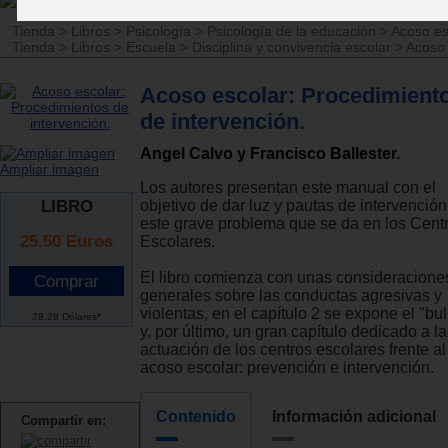
Tienda
>
Libros
>
Psicología
>
Psicología de la educación
>
Acoso esc
Tienda
>
Libros
>
Escuela
>
Disciplina y convivencia escolar
>
Acoso 
Acoso escolar: Procedimient
de intervención.
Angel Calvo y Francisco Ballester.
Ampliar imagen
Los autores presentan este manual con el
LIBRO
objetivo de dar luz y pautas de intervención
este grave problema que se da en los Cent
25.50
Euros
Escolares.
El libro comienza con unas consideracione
generales sobre las conductas agresivas y
violentas, en el capítulo 2 se expone el "bul
28.28 Dólares*
y, por último, un gran capítulo dedicado a la
actuación de los centros escolares frente al
acoso escolar: prevención e intervención.
Contenido
Información adicional
Compartir en: