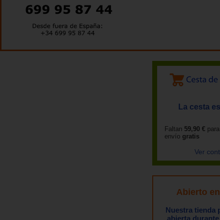
La cesta es
Faltan
59,90 €
para
envío
gratis
Ver con
Abierto e
Nuestra tienda
abierta durante