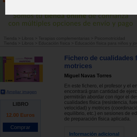
Tienda
>
Libros
>
Terapias complementarias
>
Psicomotricidad
Tienda
>
Libros
>
Educación física
>
Educación física para niños y j
Fichero de cualidades f
motrices
Miguel Navas Torres
En este fichero, el profesor y el e
encontrará gran cantidad de ejerc
Ampliar imagen
permitirán abordar con rigor el de
cualidades física (resistencia, fuer
LIBRO
velocidad) y motrices (coordinació
equilibrio, etc.) en sesiones de e
12.00
Euros
de preparación física aplicada.
Información adicional