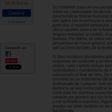
18.00
Euros
Su contenido pasa de una perspe
sobre las capacidades fonatorias
características fónicas humanas a 
que aplica sus enseñanzas a una
19.98 Dólares*
particular, el español peninsular
ofrece apuntes acerca de la fonét
lenguas estatales: el catalán, el g
euskara. Por último, se cierra co
perspectiva de nuevo general, est
aplicaciones sociales de la fonéti
Compartir en:
El libro incorpora abundantes gráf
Save
esquemas de contenido y un breve
mismo, cada capítulo incluye ejer
(actividades) y cuestionarios de 
solucionario al final del libro. De
convierte en un instrumento útil t
profesorado de cualquier nivel e
docencia se vea involucrado el le
como para los alumnos universit
contacto por primera vez con la f
y con la fonética española. Algu
pueden ser útiles también en los 
bachillerato.