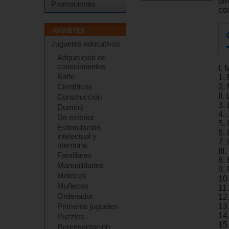
di
Promociones
co
Juguetes educativos
Adquisición de
conocimientos
I. 
Baño
1.
Científicos
2.
II.
Construcción
3.
Dominó
4. 
De exterior
5. 
Estimulación
6. 
intelectual y
7.
memoria
III
Familiares
8.
Manualidades
9.
Motrices
10.
Muñecos
11
Ordenador
12.
Primeros juguetes
13
14.
Puzzles
15
Representación