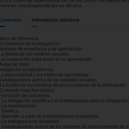
recto a clases de experimentación, de discusión o de juegos de 
nvencen inmediatamente por su eficacia.
Contenido
Información adicional
Marco de referencia.
 El comienzo de la indagación.
 Modelos de enseñanza y de aprendizaje.
 La familia de los modelos sociales.
 La cooperación entre pares en el aprendizaje.
Juego de roles.
Indagación jurisprudencial.
La personalidad y los estilos de aprendizaje.
 Investigaciones acerca de los modelos sociales.
. La familia de los modelos de procesamiento de la información.
 El modelo inductivo básico.
 Formación de conceptos.
 La indagación científica y el entrenamiento para la indagación.
. La memorización.
 Sinética.
. Aprender a partir de presentaciones expositivas.
 La inteligencia en desarrollo.
. Investigaciones acerca de los modelos de procesamiento de i