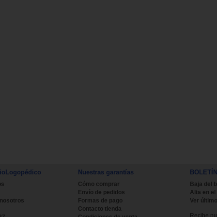
ioLogopédico
Nuestras garantías
BOLETÍ
os
Cómo comprar
Baja del b
Envío de pedidos
Alta en el
 nosotros
Formas de pago
Ver último
Contacto tienda
Recibe nue
27
Condiciones de venta