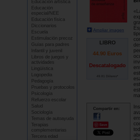
Br
Educación artística
Educación
«L
especial/NEE
ex
Educación física
gr
Diccionarios
Es
Ampliar imagen
Escuela
ti
Estimulación precoz
co
LIBRO
Guías para padres
des
pe
Infantil y juvenil
44.90
Euros
oc
Libros de juegos y
in
actividades
Descatalogado
en
Lingüística
es
Logopedia
49.81 Dólares*
es
Pedagogía
es
Pruebas y protocolos
es
Psicología
ma
Refuerzo escolar
Salud
In
Compartir en:
Sociología
av
en
Temas de autoayuda
co
Terapias
Save
to
complementarias
abu
Tercera edad