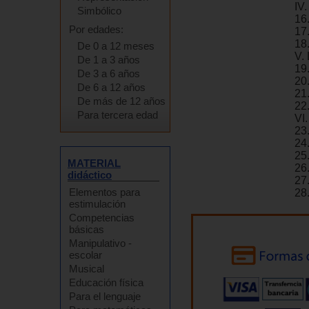
IV
Simbólico
16
Por edades:
17
18
De 0 a 12 meses
V.
De 1 a 3 años
19
De 3 a 6 años
20.
De 6 a 12 años
21.
De más de 12 años
22
Para tercera edad
VI
23
24.
25
MATERIAL
26.
didáctico
27
Elementos para
28
estimulación
Competencias
básicas
Manipulativo -
escolar
Musical
Educación física
Para el lenguaje