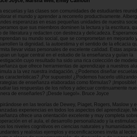
uce Joyce, Marsha Weil, Emily Calhoun
a escuelas y las clases son comunidades de estudiantes reuni
plorar el mundo y aprender a recorrerlo productivamente. Albe
andes esperanzas en esas pequeñas unidades de nuestra soci
peramos que sus miembros dominen la lectura y la escritura, qu
po de literatura y redacten con destreza y delicadeza. Esperamo
mprendan su mundo social, que se comprometan en mejorarlo 
arrollen la dignidad, la autoestima y el sentido de la eficacia q
rmita llevar vidas personales de excelente calidad. Estas aspir
upan un lugar central en el estudio de la enseñanza y guían la
vestigación cuyo resultado ha sido una rica colección de model
señanza que ofrece herramientas de aprendizaje a nuestros al
timula a la vez nuestra indagación. ¿Podemos diseñar escuelas
as características? ¡Por supuesto! ¿Podemos hacerlo utilizando
trategias de enseñanza elaboradas como fórmulas? ¡Imposibl
tudiar las respuestas de los niños y adecuar continuamente nue
nera de enseñarles? ¡Desde luego!». Bruce Joyce
spirándose en las teorías de Dewey, Piaget, Rogers, Maslow y 
anzadas experiencias en todos los aspectos del aprendizaje, M
señanza ofrece una orientación excelente y muy completa sobre
operación en el aula, el desarrollo personalizado y la estimulac
dos los niveles cognitivos en ciencias naturales y humanidades
ndantes y realistas ejemplos y escenificaciones invita al lector 