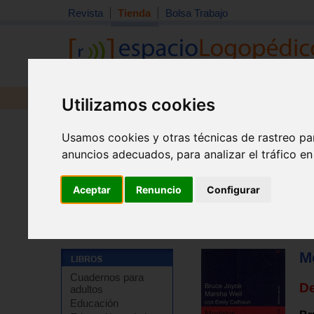
Revista
Tienda
Bolsa Trabajo
Revista
Libros
Material
Juguetes
Utilizamos cookies
Usamos cookies y otras técnicas de rastreo pa
anuncios adecuados, para analizar el tráfico e
Aceptar
Renuncio
Configurar
Tienda
>
Libros
>
Pedagogía
>
Temas generales
M
Cuadernos para
D
adultos
Educación