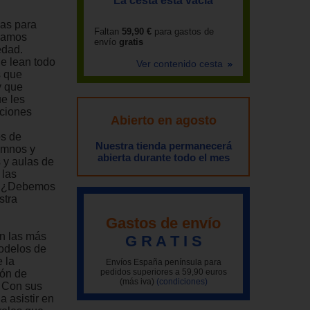
La cesta está vacía
das para
Faltan
59,90 €
para gastos de
rgamos
envío
gratis
edad.
e lean todo
Ver contenido cesta
s que
y que
ue les
aciones
Abierto en agosto
os de
Nuestra tienda permanecerá
umnos y
abierta durante todo el mes
 y aulas de
 las
e! ¿Debemos
stra
Gastos de envío
en las más
G R A T I S
odelos de
 la
Envíos España península para
pedidos superiores a 59,90 euros
ión de
(más iva)
(condiciones)
. Con sus
a asistir en