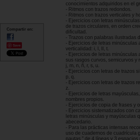
conocimientos adquiridos en el gr
- Ritmos con trazos redondos.
- Ritmos con trazos verticales y h
- Ejercicios con letras minúscula
de trazos circulares, en orden cre
Compartir en:
dificultad.
- Trazos con palabras ilustradas 
- Ejercicios de letras minúsculas
Save
verticalidad: i, l, ll, t.
- Ejercicios de letras minúsculas
sus rasgos curvos, semicurvos y rec
j, m, n, ñ, r, s, u.
- Ejercicios con letras de trazos si
p, q.
- Ejercicios con letras de trazos rec
z.
- Ejercicios de letras mayúsculas
nombres propios.
- Ejercicios de copia de frases y 
- Ejercicios sistematizados con c
letras minúsculas y mayúsculas q
abecedario.
- Para las prácticas intensas re
uso de cuadernos de cuadrícula g
pautas ” de 4 líneas y 3 espacio