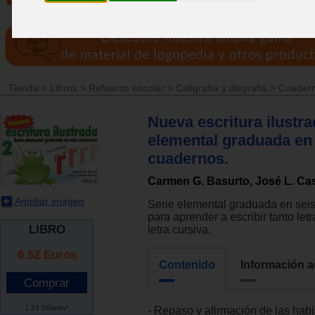
Tienda
>
Libros
>
Refuerzo escolar
>
Caligrafía y disgrafia
>
Cuadern
Nueva escritura ilustra
elemental graduada en
cuadernos.
Carmen G. Basurto, José L. Cas
Ampliar imagen
Serie elemental graduada en sei
para aprender a escribir tanto let
LIBRO
letra cursiva.
6.52
Euros
Contenido
Información a
7.23 Dólares*
- Repaso y afirmación de las habi