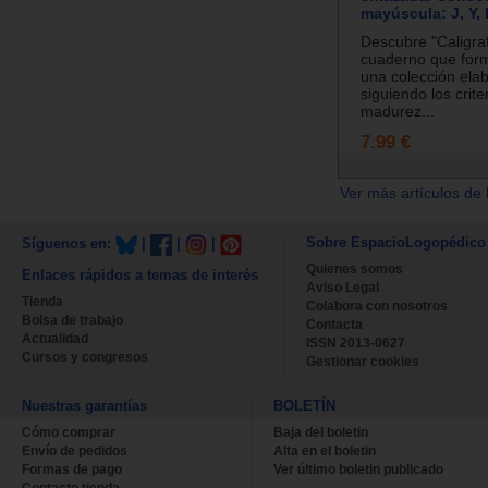
mayúscula: J, Y, 
Descubre "Caligraf
cuaderno que for
una colección ela
siguiendo los crite
madurez...
7.99 €
Ver más artículos de 
Sobre EspacioLogopédico
Síguenos en:
|
|
|
Quienes somos
Enlaces rápidos a temas de interés
Aviso Legal
Tienda
Colabora con nosotros
Bolsa de trabajo
Contacta
Actualidad
ISSN 2013-0627
Cursos y congresos
Gestionar cookies
Nuestras garantías
BOLETÍN
Cómo comprar
Baja del boletin
Envío de pedidos
Alta en el boletin
Formas de pago
Ver último boletin publicado
Contacto tienda