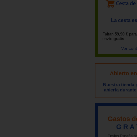
La cesta es
Faltan
59,90 €
para
envío
gratis
Ver con
Abierto e
Nuestra tienda
abierta durante
Gastos d
G R A 
Envíos España pe