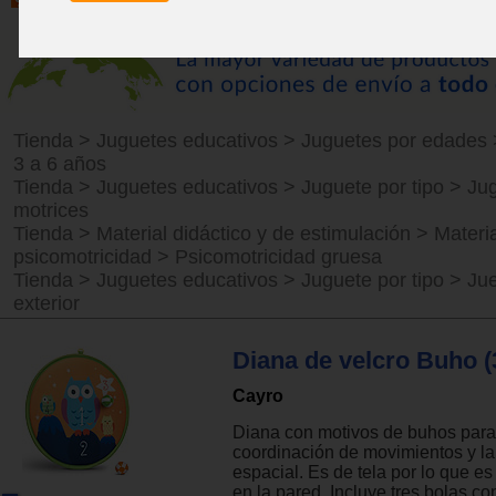
Tienda
>
Juguetes educativos
>
Juguetes por edades
3 a 6 años
Tienda
>
Juguetes educativos
>
Juguete por tipo
>
Ju
motrices
Tienda
>
Material didáctico y de estimulación
>
Materia
psicomotricidad
>
Psicomotricidad gruesa
Tienda
>
Juguetes educativos
>
Juguete por tipo
>
Ju
exterior
Diana de velcro Buho 
Cayro
Diana con motivos de buhos para 
coordinación de movimientos y la
espacial. Es de tela por lo que es 
en la pared. Incluye tres bolas co