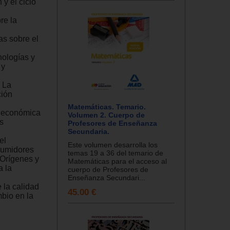
y el ciclo
re la
as sobre el
nologías y
 y
. La
ción
Matemáticas. Temario.
n económica
Volumen 2. Cuerpo de
s
Profesores de Enseñanza
Secundaria.
el
Este volumen desarrolla los
sumidores
temas 19 a 36 del temario de
 Orígenes y
Matemáticas para el acceso al
a la
cuerpo de Profesores de
Enseñanza Secundari...
 la calidad
45.00 €
mbio en la