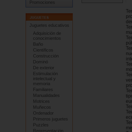
Promociones
Te
pr
de
Juguetes educativos
Te
mul
Adquisición de
Tem
conocimientos
púb
Baño
Te
Científicos
nu
Construcción
in
Dominó
Tem
De exterior
mo
Estimulación
Tem
intelectual y
ve
memoria
pr
Familiares
Te
Manualidades
ti
Motrices
eu
Te
Muñecos
Te
Ordenador
ec
Primeros juguetes
Te
Puzzles
me
Representación