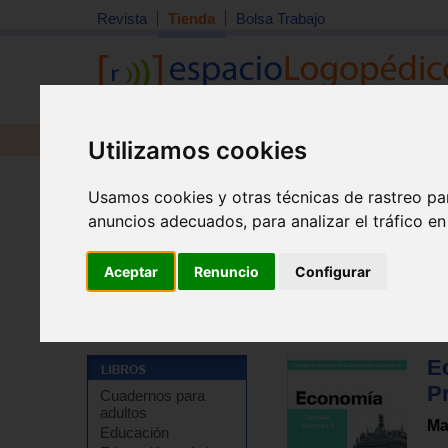
Revista
Tienda
Bolsa Trabajo
Revista
Libros
Material
Juguetes
Utilizamos cookies
Usamos cookies y otras técnicas de rastreo pa
anuncios adecuados, para analizar el tráfico e
Aceptar
Renuncio
Configurar
Tienda
>
Libros
>
Escuela
>
Temarios de oposiciones y
E
P
Cuadernos para
adultos
Ma
Educación