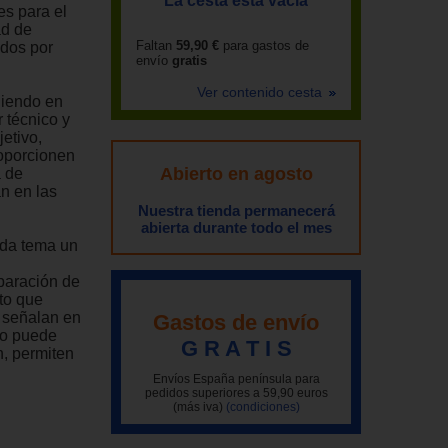
La cesta está vacía
es para el
ad de
Faltan
59,90 €
para gastos de
ados por
envío
gratis
Ver contenido cesta
niendo en
 técnico y
etivo,
roporcionen
Abierto en agosto
a de
n en las
Nuestra tienda permanecerá
abierta durante todo el mes
cada tema un
eparación de
to que
e señalan en
Gastos de envío
no puede
G R A T I S
n, permiten
Envíos España península para
pedidos superiores a 59,90 euros
(más iva)
(condiciones)