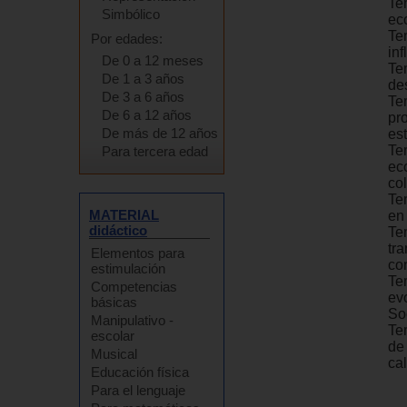
Tem
Simbólico
ec
Tem
Por edades:
inf
De 0 a 12 meses
Te
De 1 a 3 años
de
De 3 a 6 años
Te
De 6 a 12 años
pr
De más de 12 años
es
Te
Para tercera edad
ec
col
Te
MATERIAL
en
didáctico
Te
tr
Elementos para
co
estimulación
Te
Competencias
ev
básicas
So
Manipulativo -
Te
escolar
de
Musical
cal
Educación física
Para el lenguaje