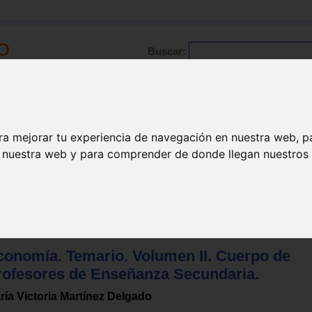
Buscar:
Formación
Directorio
Trabajo
Registro
ra mejorar tu experiencia de navegación en nuestra web, p
n nuestra web y para comprender de donde llegan nuestros v
 formación profesional
>
Educación secundaria
conomía. Temario. Volumen II. Cuerpo de
rofesores de Enseñanza Secundaria.
ría Victoria Martínez Delgado