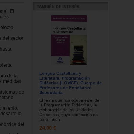
nal. El
tudes
efecto
s del sector
 hasta
oferta
Lengua Castellana y
pio de la
Literatura. Programación
as medidas
Didáctica (LOMCE). Cuerpo de
Profesores de Enseñanza
 sistemas de
Secundaria.
netario
El tema que nos ocupa es el de
la Programación Didáctica y la
cimiento.
elaboración de las Unidades
desarrollo
Didácticas, cuya confección es
para much...
onómica del
24.00 €