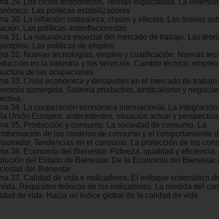
a 29. Los ciclos económicos. Teorías explicativas. La inversión 
onómico. Las políticas estabilizadoras
a 30. La inflación: naturaleza, clases y efectos. Las teorías sob
lación. Las políticas antiinflacionistas
ma 31. La naturaleza especial del mercado de trabajo. Las teorí
sempleo. Las políticas de empleo
ma 32. Nuevas tecnologías, empleo y cualificación. Nuevas tec
oducción en la industria y los servicios. Cambio técnico, empleo
tructura de las ocupaciones
ma 33. Crisis económica y desajustes en el mercado de trabajo
onomía sumergida. Sistema productivo, sindicalismo y negocia
ectiva
ma 34. La cooperación económica internacional. La integració
 la Unión Europea: antecedentes, situación actual y perspectiva
ma 35. Producción y consumo. La sociedad de consumo. La
ansformación de los modelos de consumo y el comportamiento d
nsumidor. Tendencias en el consumo. La protección de los con
ma 36. Economía del Bienestar. Pobreza, igualdad y eficiencia.
olución del Estado de Bienestar. De la Economía del Bienestar 
ciedad del Bienestar
ma 37. Calidad de vida e indicadores. El enfoque sistemático de
 vida. Requisitos teóricos de los indicadores. La medida del ca
idad de vida. Hacia un índice global de la calidad de vida