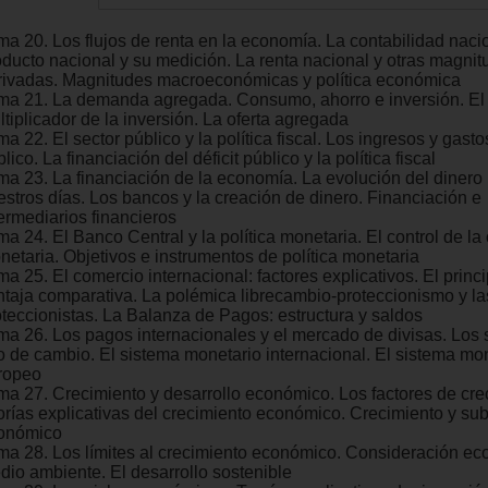
ma 20. Los flujos de renta en la economía. La contabilidad nacio
oducto nacional y su medición. La renta nacional y otras magni
rivadas. Magnitudes macroeconómicas y política económica
ma 21. La demanda agregada. Consumo, ahorro e inversión. El 
tiplicador de la inversión. La oferta agregada
a 22. El sector público y la política fiscal. Los ingresos y gasto
lico. La financiación del déficit público y la política fiscal
ma 23. La financiación de la economía. La evolución del dinero
estros días. Los bancos y la creación de dinero. Financiación e
termediarios financieros
a 24. El Banco Central y la política monetaria. El control de la 
netaria. Objetivos e instrumentos de política monetaria
a 25. El comercio internacional: factores explicativos. El princi
ntaja comparativa. La polémica librecambio-proteccionismo y l
oteccionistas. La Balanza de Pagos: estructura y saldos
ma 26. Los pagos internacionales y el mercado de divisas. Los
po de cambio. El sistema monetario internacional. El sistema mo
ropeo
ma 27. Crecimiento y desarrollo económico. Los factores de cre
orías explicativas del crecimiento económico. Crecimiento y sub
onómico
ma 28. Los límites al crecimiento económico. Consideración ec
dio ambiente. El desarrollo sostenible