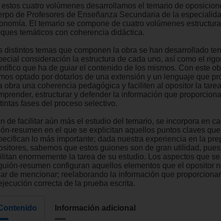
 estos cuatro volúmenes desarrollamos el temario de oposicion
erpo de Profesores de Enseñanza Secundaria de la especialid
onomía. El temario se compone de cuatro volúmenes estructur
oques temáticos con coherencia didáctica.
s distintos temas que componen la obra se han desarrollado te
ecial consideración la estructura de cada uno, así como el rigor
ntífico que ha de guiar el contenido de los mismos. Con este obj
mos optado por dotarlos de una extensión y un lenguaje que p
a obra una coherencia pedagógica y faciliten al opositor la tare
mprender, estructurar y defender la información que proporciona
tintas fases del proceso selectivo.
in de facilitar aún más el estudio del temario, se incorpora en 
ión-resumen en el que se explicitan aquellos puntos claves que
pecifican lo más importante; dada nuestra experiencia en la pr
ositores, sabemos que estos guiones son de gran utilidad, pues
cilitan enormemente la tarea de su estudio. Los aspectos que s
 guión-resumen configuran aquellos elementos que el opositor 
jar de mencionar; reelaborando la información que proporciona
ejecución correcta de la prueba escrita.
Contenido
Información adicional