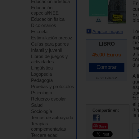
Educación artística
En
Educación
cu
especial/NEE
Ec
Educación física
bl
Diccionarios
Ampliar imagen
Lo
Escuela
esp
Estimulación precoz
cie
LIBRO
Guías para padres
he
Infantil y juvenil
a l
45.00
Euros
Libros de juegos y
co
actividades
dis
Lingüística
Logopedia
A f
49.92 Dólares*
Pedagogía
gu
Pruebas y protocolos
es
Psicología
op
fa
Refuerzo escolar
el
Salud
de
Compartir en:
Sociología
la 
Temas de autoayuda
Terapias
Save
complementarias
Tercera edad