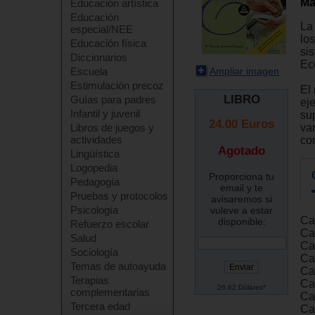
Ma
Educación artística
Educación
La
especial/NEE
los
Educación física
si
Diccionarios
Ec
Ampliar imagen
Escuela
Estimulación precoz
El
LIBRO
Guías para padres
ej
Infantil y juvenil
su
24.00
Euros
va
Libros de juegos y
actividades
co
Agotado
Lingüística
Logopedia
Proporciona tu
Pedagogía
email y te
Pruebas y protocolos
avisaremos si
Psicología
vuleve a estar
Ca
disponible:
Refuerzo escolar
Ca
Salud
Cap
Sociología
Ca
Temas de autoayuda
Cap
Terapias
Ca
26.62 Dólares*
complementarias
Ca
Tercera edad
Cap