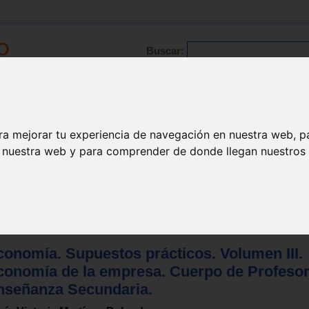
Buscar:
Formación
Directorio
Trabajo
Registro
ra mejorar tu experiencia de navegación en nuestra web, p
n nuestra web y para comprender de donde llegan nuestros v
 formación profesional
>
Educación secundaria
conomía. Supuestos prácticos. Volumen III.
conomía de la empresa. Cuerpo de Profeso
nseñanza Secundaria.