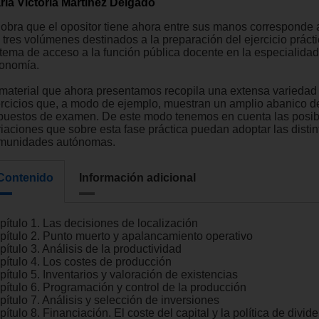
ría Victoria Martínez Delgado
 obra que el opositor tiene ahora entre sus manos corresponde 
 tres volúmenes destinados a la preparación del ejercicio prácti
stema de acceso a la función pública docente en la especialida
onomía.
 material que ahora presentamos recopila una extensa variedad
ercicios que, a modo de ejemplo, muestran un amplio abanico d
puestos de examen. De este modo tenemos en cuenta las posib
riaciones que sobre esta fase práctica puedan adoptar las distin
munidades autónomas.
Contenido
Información adicional
pítulo 1. Las decisiones de localización
pítulo 2. Punto muerto y apalancamiento operativo
ítulo 3. Análisis de la productividad
pítulo 4. Los costes de producción
ítulo 5. Inventarios y valoración de existencias
pítulo 6. Programación y control de la producción
pítulo 7. Análisis y selección de inversiones
ítulo 8. Financiación. El coste del capital y la política de divi