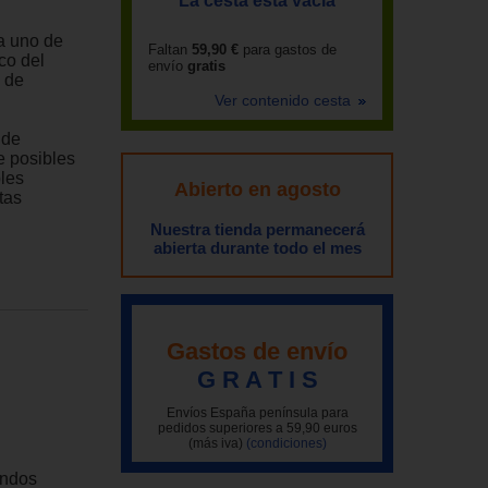
La cesta está vacía
a uno de
Faltan
59,90 €
para gastos de
co del
envío
gratis
d de
Ver contenido cesta
 de
e posibles
les
Abierto en agosto
tas
Nuestra tienda permanecerá
abierta durante todo el mes
Gastos de envío
G R A T I S
Envíos España península para
pedidos superiores a 59,90 euros
(más iva)
(condiciones)
dendos