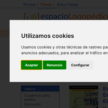
Revista
Tienda
Bolsa Trabajo
Revista
Libros
Material
Juguetes
Utilizamos cookies
Usamos cookies y otras técnicas de rastreo pa
anuncios adecuados, para analizar el tráfico e
Aceptar
Renuncio
Configurar
Tienda
>
Libros
>
Escuela
>
Temarios de oposiciones y
E
E
Cuadernos para
adultos
E
Educación