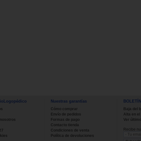
ioLogopédico
Nuestras garantías
BOLETÍ
os
Cómo comprar
Baja del b
Envío de pedidos
Alta en el
 nosotros
Formas de pago
Ver último
Contacto tienda
Recibe nue
27
Condiciones de venta
kies
Política de devoluciones