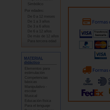
Simbólico
Por edades:
De 0 a 12 meses
De 1 a 3 años
De 3 a 6 años
De 6 a 12 años
De más de 12 años
Para tercera edad
MATERIAL
didáctico
Elementos para
estimulación
Competencias
básicas
Manipulativo -
escolar
Musical
Educación física
Para el lenguaje