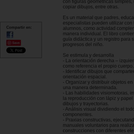
con figuras geométricas simples, 
copiar dibujos, entre otras.
Es un material que padres, educa
especialistas pueden utilizar con 
Compartir en:
alumnos, como actividad complem
manera individual. El libro conti
guía didáctica y un registro para s
Save
progresos del niño.
Se estimula y desarrolla
- La orientación derecha – izqui
como referencia el propio cuerpo.
- Identificar dibujos que compart
orientación espacial.
- Organizar y distribuir objetos en
una manera determinada.
- Las habilidades visiomotoras, i
la reproducción con lápiz y papel 
dibujos y trayectorias.
- Análisis visual dividiendo el tod
componentes.
- Praxias constructivas, ejecuta
manuales voluntarios para realiza
construcciones con diferentes el