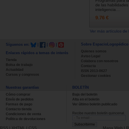
Programas para la
de las habilidades
inteligencia....
9.76 €
Ver más artículos de 
Sobre EspacioLogopédico
Síguenos en:
|
|
|
Quienes somos
Enlaces rápidos a temas de interés
Aviso Legal
Tienda
Colabora con nosotros
Bolsa de trabajo
Contacta
Actualidad
ISSN 2013-0627
Cursos y congresos
Gestionar cookies
Nuestras garantías
BOLETÍN
Cómo comprar
Baja del boletin
Envío de pedidos
Alta en el boletin
Formas de pago
Ver último boletin publicado
Contacto tienda
Recibe nuestro boletín quincenal.
Condiciones de venta
Política de devoluciones
RSS
|
XHTML
|
CSS
Mapa Web
|
R