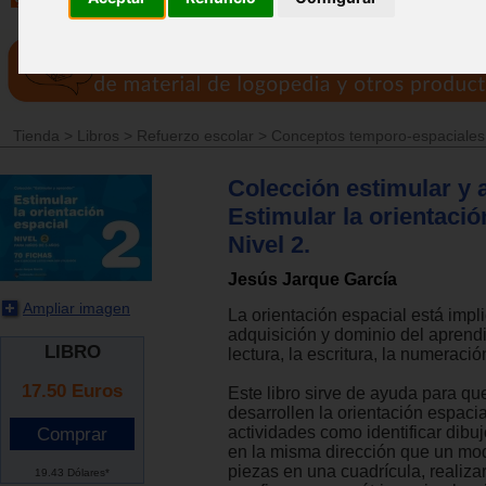
Tienda
>
Libros
>
Refuerzo escolar
>
Conceptos temporo-espaciales
Colección estimular y 
Estimular la orientació
Nivel 2.
Jesús Jarque García
Ampliar imagen
La orientación espacial está impl
adquisición y dominio del aprendi
LIBRO
lectura, la escritura, la numeració
17.50
Euros
Este libro sirve de ayuda para qu
desarrollen la orientación espacia
actividades como identificar dibu
en la misma dirección que un mode
piezas en una cuadrícula, realiza
19.43 Dólares*