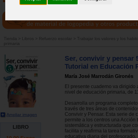
Tienda
>
Libros
>
Refuerzo escolar
>
Trabajar los valores y los habit
primaria
Ser, convivir y pensar 
Tutorial en Educación 
María José Marrodán Gironés
El presente cuaderno va dirigido
nivel de educación primaria, de 1
Desarrolla un programa completo 
través de tres áreas de contenido
Convivir y Pensar. Esta serie de
Ampliar imagen
permite a los centros una Acción t
sistemática y estructurada que c
LIBRO
facilita y reafirma la tarea formativ
educativa diaria del profesorado.
10.90
Euros