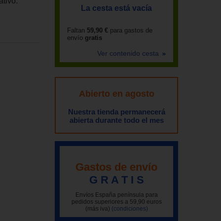
ativo.
La cesta está vacía
Faltan
59,90 €
para gastos de
envío
gratis
Ver contenido cesta
Abierto en agosto
Nuestra tienda permanecerá
abierta durante todo el mes
Gastos de envío
G R A T I S
Envíos España península para
pedidos superiores a 59,90 euros
(más iva)
(condiciones)