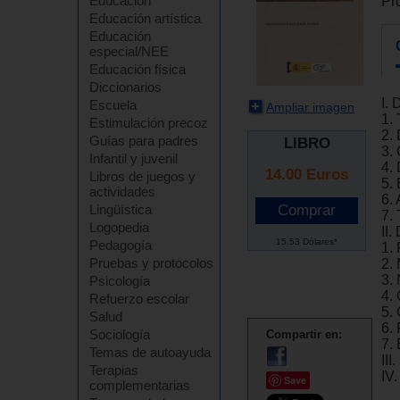
Educación
Pr
Educación artística
Educación
especial/NEE
Educación física
Diccionarios
I. 
Escuela
Ampliar imagen
1. 
Estimulación precoz
2. 
Guías para padres
LIBRO
3.
Infantil y juvenil
4.
14.00
Euros
Libros de juegos y
5.
actividades
6.
Lingüística
7.
Logopedia
II.
15.53 Dólares*
Pedagogía
1. 
Pruebas y protocolos
2. 
3.
Psicología
4.
Refuerzo escolar
5.
Salud
6.
Sociología
Compartir en:
7.
Temas de autoayuda
III
Terapias
IV
Save
complementarias