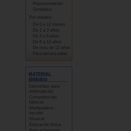
Representación
Simbólico
Por edades:
De 0 a 12 meses
De 1 a 3 años
De 3 a 6 años
De 6 a 12 años
De más de 12 años
Para tercera edad
MATERIAL
didáctico
Elementos para
estimulación
Competencias
básicas
Manipulativo -
escolar
Musical
Educación física
Para el lenguaje