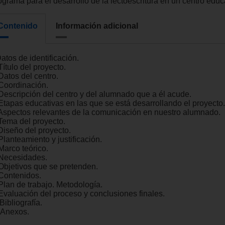
ograma para el desarrollo de la lectoescritura en un centro educ
Contenido
Información adicional
Datos de identificación.
Título del proyecto.
Datos del centro.
 Coordinación.
 Descripción del centro y del alumnado que a él acude.
 Etapas educativas en las que se está desarrollando el proyecto.
 Aspectos relevantes de la comunicación en nuestro alumnado.
 Tema del proyecto.
 Diseño del proyecto.
Planteamiento y justificación.
Marco teórico.
 Necesidades.
 Objetivos que se pretenden.
 Contenidos.
 Plan de trabajo. Metodología.
 Evaluación del proceso y conclusiones finales.
. Bibliografía.
. Anexos.