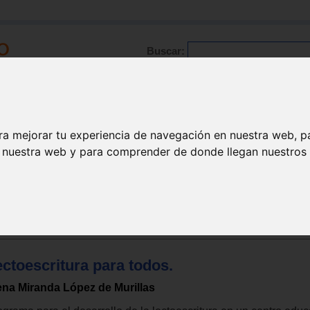
Buscar:
Formación
Directorio
Trabajo
Registro
ra mejorar tu experiencia de navegación en nuestra web, p
n nuestra web y para comprender de donde llegan nuestros v
ctoescritura para todos.
ena Miranda López de Murillas