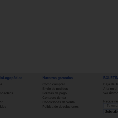
ioLogopédico
Nuestras garantías
BOLETÍ
os
Cómo comprar
Baja del b
Envío de pedidos
Alta en el
 nosotros
Formas de pago
Ver último
Contacto tienda
Recibe nue
27
Condiciones de venta
kies
Política de devoluciones