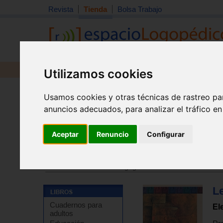
Revista
Tienda
Bolsa Trabajo
Utilizamos cookies
Revista
Libros
Material
Juguetes
Usamos cookies y otras técnicas de rastreo pa
anuncios adecuados, para analizar el tráfico e
Aceptar
Renuncio
Configurar
Tienda
>
Libros
>
Pedagogía
>
Lectura
Tienda
>
Libros
>
Pedagogía
>
Escritura
Le
Cuadernos para
El
adultos