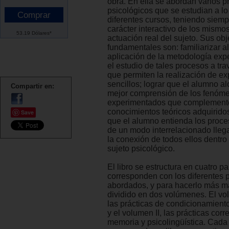
obra. En ella se abordan varios 
psicológicos que se estudian a lo
diferentes cursos, teniendo siemp
carácter interactivo de los mismos
53.19 Dólares*
actuación real del sujeto. Sus obj
fundamentales son: familiarizar a
aplicación de la metodología exp
el estudio de tales procesos a tra
que permiten la realización de e
sencillos; lograr que el alumno a
Compartir en:
mejor comprensión de los fenóm
experimentados que complement
conocimientos teóricos adquirido
Save
que el alumno entienda los proc
de un modo interrelacionado lleg
la conexión de todos ellos dentr
sujeto psicológico.
El libro se estructura en cuatro p
corresponden con los diferentes 
abordados, y para hacerlo más m
dividido en dos volúmenes. El vo
las prácticas de condicionamiento
y el volumen II, las prácticas cor
memoria y psicolingüística. Cad