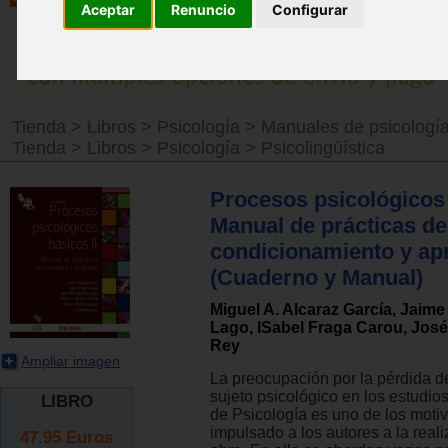
Aceptar
Renuncio
Configurar
Tienda
>
Libros
>
Psicología
>
Manuales de psicologí
Tienda
>
Libros
>
Psicología
>
Psicolingüística
Procesos psicológicos 
Manual de prácticas de
condicionamiento y apr
(Cuaderno y Manual)
Miguel A. Alcaraz García, Jaim
Lago, ISabel Fraga Carou, Jos
Rey
Ampliar imagen
La preocupación por la pérdida d
sujeto psicológico en los estudios 
LIBRO
de Psicología es uno de los moti
impulsado a los autores a la real
47.95
Euros