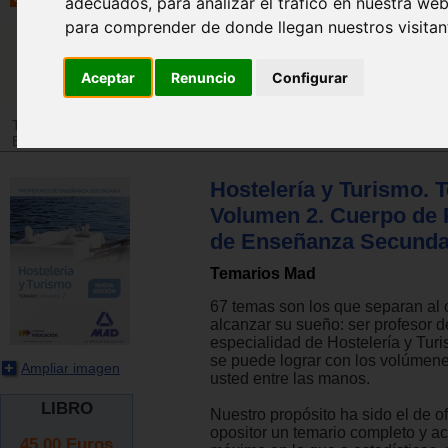
adecuados, para analizar el tráfico en nuestra web
para comprender de donde llegan nuestros visitan
Aceptar
Renuncio
Configurar
Tienda
>
Libros
>
Escuela
>
Temarios de oposiciones y formación pr
Educación secundaria
Hostelería y Turismo. 
Volumen 2. Cuerpo de 
de Enseñanza Secunda
Temarios Mad
67 temas son los que separan al 
alcanzar su sueño: ser profesor d
especialidad de Hostelería y Tur
se puede lograr con los volúmene
Ampliar imagen
usted entre las manos.
LIBRO
Nuestro propósito ha sido el de of
opositor un temario completo y ac
45.00
Euros